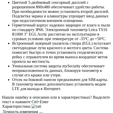
Цветной 5-дюймовый сенсорный дисплей с
разрешением 800х480 обеспечивает удобство работы.
При необходимости можно установить второй дисплей.
Подсветка экрана и клавиатуры упрощает ввод данных
при недостаточном внешнем освещении.
Герметичный корпус надежно защищен от влаги и пыли
по стандарту IP66. Электронный тахеометр Leica TS10
R1000 3" EGL Arctic рассчитан на эксплуатацию в
суровых условиях при температуре от -35ºC до +50ºC.
Встроенный лазерный указатель створа (EGL) испускает
светодиодные лучи красного и желтого цвета. Система
помогает быстро и точно установить геодезическую
рейку с отражателем во время выноса координат меток
проекта на местность.
Уникальная система защиты mySecurity обеспечивает
неприкосновенность данных, блокируя тахеометр в
случае его кражи или утери.
Отсек на боковой панели предназначен для SIM-карты.
В тахеометр можно дополнительно установить модем
LTE для выхода в Интернет.
Нашли ошибку в описании или в характеристиках?
Выделите
текст и нажмите Ctrl+Enter
Характеристики
Точность измерения