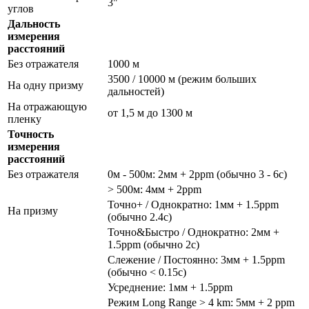
3"
углов
Дальность
измерения
расстояний
Без отражателя
1000 м
3500 / 10000 м (режим больших
На одну призму
дальностей)
На отражающую
от 1,5 м до 1300 м
пленку
Точность
измерения
расстояний
Без отражателя
0м - 500м: 2мм + 2ppm (обычно 3 - 6с)
> 500м: 4мм + 2ppm
Точно+ / Однократно: 1мм + 1.5ppm
На призму
(обычно 2.4с)
Точно&Быстро / Однократно: 2мм +
1.5ppm (обычно 2с)
Слежение / Постоянно: 3мм + 1.5ppm
(обычно < 0.15с)
Усреднение: 1мм + 1.5ppm
Режим Long Range > 4 km: 5мм + 2 ppm