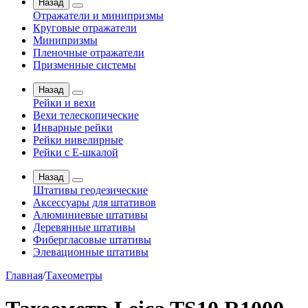
Назад
Отражатели и минипризмы
Круговые отражатели
Минипризмы
Пленочные отражатели
Призменные системы
Назад
Рейки и вехи
Вехи телескопические
Инварные рейки
Рейки нивелирные
Рейки с Е-шкалой
Назад
Штативы геодезические
Аксессуары для штативов
Алюминиевые штативы
Деревянные штативы
Фибергласовые штативы
Элевационные штативы
Главная
/
Тахеометры