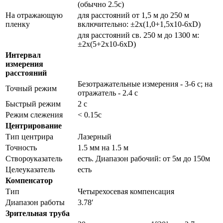
(обычно 2.5с)
На отражающую
для расстояний от 1,5 м до 250 м
пленку
включительно: ±2x(1,0+1,5x10-6xD)
для расстояний св. 250 м до 1300 м:
±2x(5+2x10-6xD)
Интервал
измерения
расстояний
Безотражательные измерения - 3-6 с; на
Точный режим
отражатель - 2.4 с
Быстрый режим
2 с
Режим слежения
< 0.15с
Центрирование
Тип центрира
Лазерный
Точность
1.5 мм на 1.5 м
Створоуказатель
есть. Диапазон рабочий: от 5м до 150м
Целеуказатель
есть
Компенсатор
Тип
Четырехосевая компенсация
Диапазон работы
3.78′
Зрительная труба