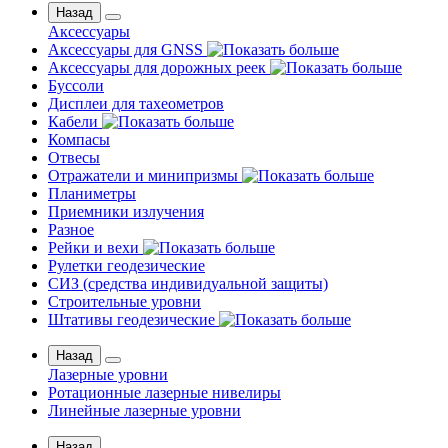
Назад
Аксессуары
Аксессуары для GNSS
Аксессуары для дорожных реек
Буссоли
Дисплеи для тахеометров
Кабели
Компасы
Отвесы
Отражатели и минипризмы
Планиметры
Приемники излучения
Разное
Рейки и вехи
Рулетки геодезические
СИЗ (средства индивидуальной защиты)
Строительные уровни
Штативы геодезические
Назад
Лазерные уровни
Ротационные лазерные нивелиры
Линейные лазерные уровни
Назад