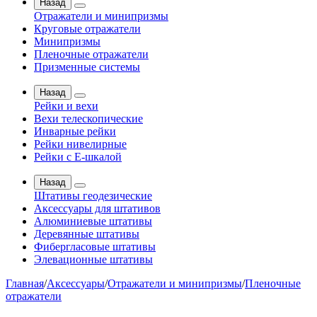
Назад
Отражатели и минипризмы
Круговые отражатели
Минипризмы
Пленочные отражатели
Призменные системы
Назад
Рейки и вехи
Вехи телескопические
Инварные рейки
Рейки нивелирные
Рейки с Е-шкалой
Назад
Штативы геодезические
Аксессуары для штативов
Алюминиевые штативы
Деревянные штативы
Фибергласовые штативы
Элевационные штативы
Главная
/
Аксессуары
/
Отражатели и минипризмы
/
Пленочные
отражатели