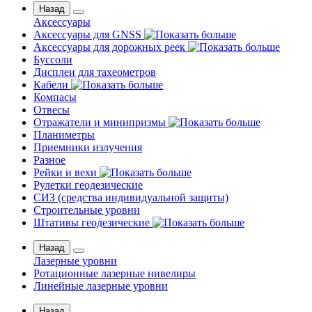
Назад
Аксессуары
Аксессуары для GNSS
Аксессуары для дорожных реек
Буссоли
Дисплеи для тахеометров
Кабели
Компасы
Отвесы
Отражатели и минипризмы
Планиметры
Приемники излучения
Разное
Рейки и вехи
Рулетки геодезические
СИЗ (средства индивидуальной защиты)
Строительные уровни
Штативы геодезические
Назад
Лазерные уровни
Ротационные лазерные нивелиры
Линейные лазерные уровни
Назад