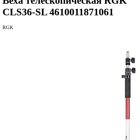
Веха телескопическая RGK
CLS36-SL 4610011871061
RGK