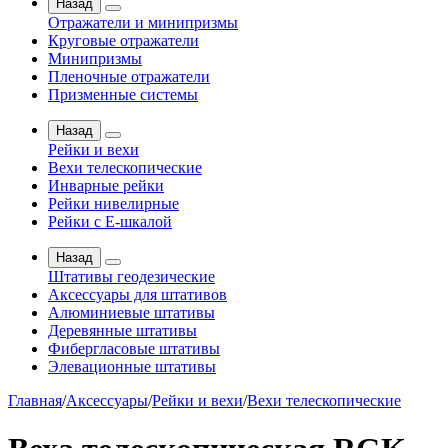
Назад
Отражатели и минипризмы
Круговые отражатели
Минипризмы
Пленочные отражатели
Призменные системы
Назад
Рейки и вехи
Вехи телескопические
Инварные рейки
Рейки нивелирные
Рейки с Е-шкалой
Назад
Штативы геодезические
Аксессуары для штативов
Алюминиевые штативы
Деревянные штативы
Фибергласовые штативы
Элевационные штативы
Главная
/
Аксессуары
/
Рейки и вехи
/
Вехи телескопические