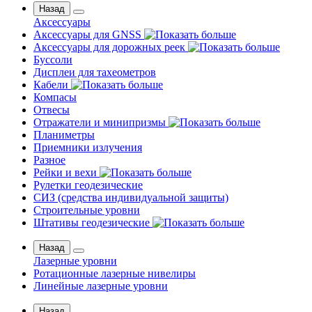
Назад
Аксессуары
Аксессуары для GNSS
Аксессуары для дорожных реек
Буссоли
Дисплеи для тахеометров
Кабели
Компасы
Отвесы
Отражатели и минипризмы
Планиметры
Приемники излучения
Разное
Рейки и вехи
Рулетки геодезические
СИЗ (средства индивидуальной защиты)
Строительные уровни
Штативы геодезические
Назад
Лазерные уровни
Ротационные лазерные нивелиры
Линейные лазерные уровни
Назад