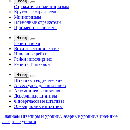
Назад
Отражатели и минипризмы
Круговые отражатели
Минипризмы
Пленочные отражатели
Призменные системы
Назад
Рейки и вехи
Вехи телескопические
Инварные рейки
Рейки нивелирные
Рейки с Е-шкалой
Назад
Штативы геодезические
Аксессуары для штативов
Алюминиевые штативы
Деревянные штативы
Фибергласовые штативы
Элевационные штативы
Главная
/
Нивелиры и уровни
/
Лазерные уровни
/
Линейные
лазерные уровни