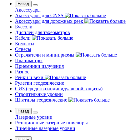
Назад
Аксессуары
Аксессуары для GNSS
Аксессуары для дорожных реек
Буссоли
Дисплеи для тахеометров
Кабели
Компасы
Отвесы
Отражатели и минипризмы
Планиметры
Приемники излучения
Разное
Рейки и вехи
Рулетки геодезические
СИЗ (средства индивидуальной защиты)
Строительные уровни
Штативы геодезические
Назад
Лазерные уровни
Ротационные лазерные нивелиры
Линейные лазерные уровни
Назад