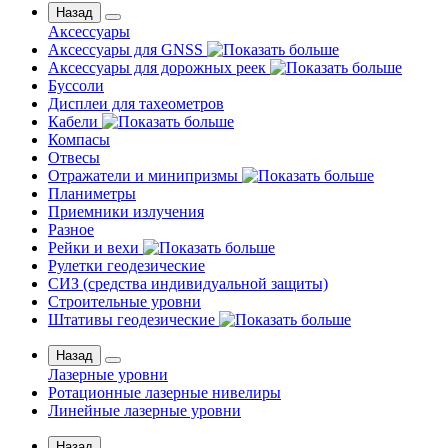
Назад
Аксессуары
Аксессуары для GNSS
Аксессуары для дорожных реек
Буссоли
Дисплеи для тахеометров
Кабели
Компасы
Отвесы
Отражатели и минипризмы
Планиметры
Приемники излучения
Разное
Рейки и вехи
Рулетки геодезические
СИЗ (средства индивидуальной защиты)
Строительные уровни
Штативы геодезические
Назад
Лазерные уровни
Ротационные лазерные нивелиры
Линейные лазерные уровни
Назад