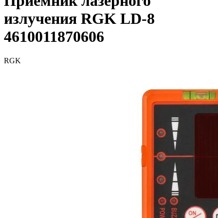
Приемник лазерного
излучения RGK LD-8
4610011870606
RGK