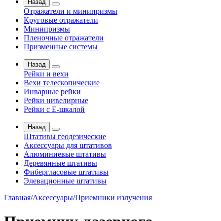
Назад
Отражатели и минипризмы
Круговые отражатели
Минипризмы
Пленочные отражатели
Призменные системы
Назад
Рейки и вехи
Вехи телескопические
Инварные рейки
Рейки нивелирные
Рейки с Е-шкалой
Назад
Штативы геодезические
Аксессуары для штативов
Алюминиевые штативы
Деревянные штативы
Фибергласовые штативы
Элевационные штативы
Главная
/
Аксессуары
/
Приемники излучения