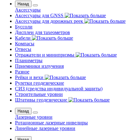
Назад
Аксессуары
Аксессуары для GNSS
Аксессуары для дорожных реек
Буссоли
Дисплеи для тахеометров
Кабели
Компасы
Отвесы
Отражатели и минипризмы
Планиметры
Приемники излучения
Разное
Рейки и вехи
Рулетки геодезические
СИЗ (средства индивидуальной защиты)
Строительные уровни
Штативы геодезические
Назад
Лазерные уровни
Ротационные лазерные нивелиры
Линейные лазерные уровни
Назад