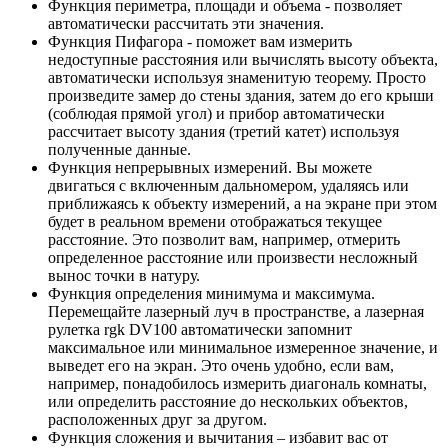
Функция периметра, площади и объема - позволяет
автоматически рассчитать эти значения.
Функция Пифагора - поможет вам измерить
недоступные расстояния или вычислять высоту объекта,
автоматически используя знаменитую теорему. Просто
произведите замер до стены здания, затем до его крыши
(соблюдая прямой угол) и прибор автоматически
рассчитает высоту здания (третий катет) используя
полученные данные.
Функция непрерывных измерений. Вы можете
двигаться с включенным дальномером, удаляясь или
приближаясь к объекту измерений, а на экране при этом
будет в реальном времени отображаться текущее
расстояние. Это позволит вам, например, отмерить
определенное расстояние или произвести несложный
вынос точки в натуру.
Функция определения минимума и максимума.
Перемещайте лазерный луч в пространстве, а лазерная
рулетка rgk DV100 автоматически запомнит
максимальное или минимальное измеренное значение, и
выведет его на экран. Это очень удобно, если вам,
например, понадобилось измерить диагональ комнаты,
или определить расстояние до нескольких объектов,
расположенных друг за другом.
Функция сложения и вычитания – избавит вас от