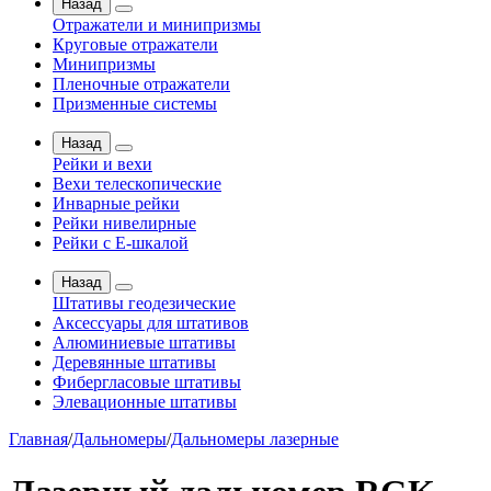
Назад
Отражатели и минипризмы
Круговые отражатели
Минипризмы
Пленочные отражатели
Призменные системы
Назад
Рейки и вехи
Вехи телескопические
Инварные рейки
Рейки нивелирные
Рейки с Е-шкалой
Назад
Штативы геодезические
Аксессуары для штативов
Алюминиевые штативы
Деревянные штативы
Фибергласовые штативы
Элевационные штативы
Главная
/
Дальномеры
/
Дальномеры лазерные