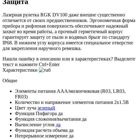
Защита
Лазерная рулетка RGK DV100 даже внешне существенно
отличается от своих предшественников. Эргономичная форма
прибора и рифленая поверхность обеспечивают надежный
захват во время работы, а прочный герметичный корпус
гарантирует защиту от пыли и водяных брызг по стандарту
IP68. В нижнем углу корпуса имеется специальное отверстие
для закрепления наручного ремешка.
Нашли ошибку в описании или в характеристиках?
Выделите
текст и нажмите Ctrl+Enter
Характеристики
Общие
Элементы питания
AAA/мизинчиковая (R03, LR03,
FR03)
Количество и напряжение элементов питания
2х1.5В
Цвет луча
зеленый
Функция Пифагора
да
Функция сложения/вычитания
да
Вычисление углов
да
Функция расчета объема
да
Непрерывное измерение
да