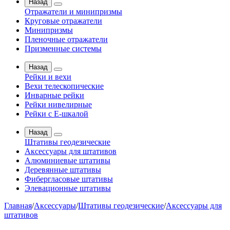
Назад
Отражатели и минипризмы
Круговые отражатели
Минипризмы
Пленочные отражатели
Призменные системы
Назад
Рейки и вехи
Вехи телескопические
Инварные рейки
Рейки нивелирные
Рейки с Е-шкалой
Назад
Штативы геодезические
Аксессуары для штативов
Алюминиевые штативы
Деревянные штативы
Фибергласовые штативы
Элевационные штативы
Главная
/
Аксессуары
/
Штативы геодезические
/
Аксессуары для
штативов