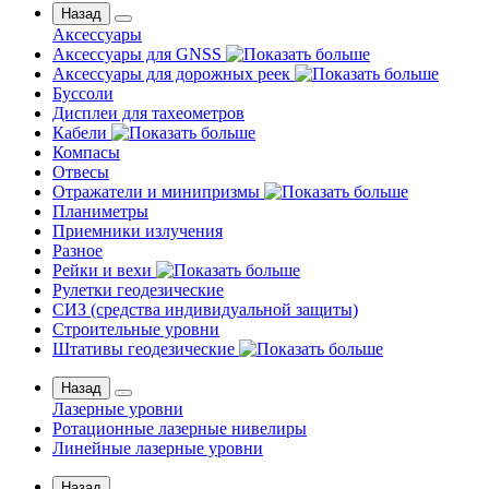
Назад
Аксессуары
Аксессуары для GNSS
Аксессуары для дорожных реек
Буссоли
Дисплеи для тахеометров
Кабели
Компасы
Отвесы
Отражатели и минипризмы
Планиметры
Приемники излучения
Разное
Рейки и вехи
Рулетки геодезические
СИЗ (средства индивидуальной защиты)
Строительные уровни
Штативы геодезические
Назад
Лазерные уровни
Ротационные лазерные нивелиры
Линейные лазерные уровни
Назад