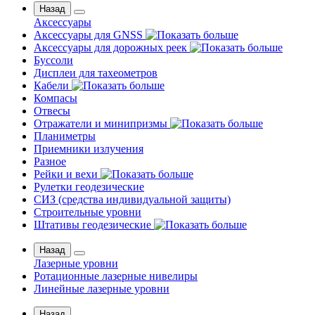
Назад
Аксессуары
Аксессуары для GNSS
Аксессуары для дорожных реек
Буссоли
Дисплеи для тахеометров
Кабели
Компасы
Отвесы
Отражатели и минипризмы
Планиметры
Приемники излучения
Разное
Рейки и вехи
Рулетки геодезические
СИЗ (средства индивидуальной защиты)
Строительные уровни
Штативы геодезические
Назад
Лазерные уровни
Ротационные лазерные нивелиры
Линейные лазерные уровни
Назад