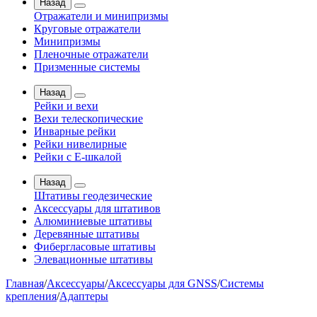
Назад
Отражатели и минипризмы
Круговые отражатели
Минипризмы
Пленочные отражатели
Призменные системы
Назад
Рейки и вехи
Вехи телескопические
Инварные рейки
Рейки нивелирные
Рейки с Е-шкалой
Назад
Штативы геодезические
Аксессуары для штативов
Алюминиевые штативы
Деревянные штативы
Фибергласовые штативы
Элевационные штативы
Главная
/
Аксессуары
/
Аксессуары для GNSS
/
Системы
крепления
/
Адаптеры