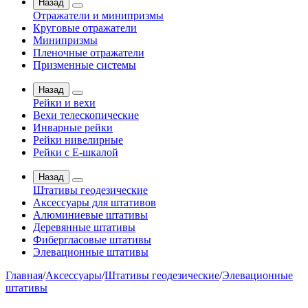
Назад
Отражатели и минипризмы
Круговые отражатели
Минипризмы
Пленочные отражатели
Призменные системы
Назад
Рейки и вехи
Вехи телескопические
Инварные рейки
Рейки нивелирные
Рейки с Е-шкалой
Назад
Штативы геодезические
Аксессуары для штативов
Алюминиевые штативы
Деревянные штативы
Фибергласовые штативы
Элевационные штативы
Главная
/
Аксессуары
/
Штативы геодезические
/
Элевационные
штативы