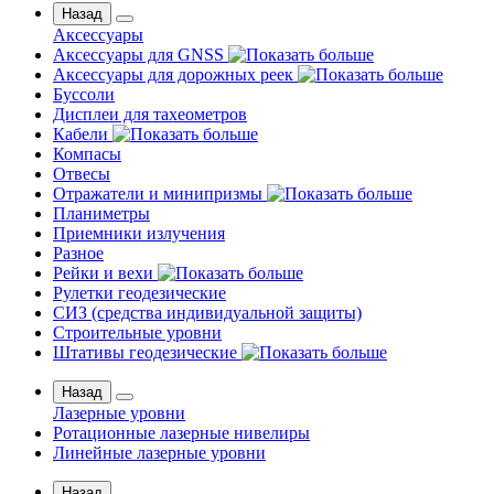
Назад
Аксессуары
Аксессуары для GNSS
Аксессуары для дорожных реек
Буссоли
Дисплеи для тахеометров
Кабели
Компасы
Отвесы
Отражатели и минипризмы
Планиметры
Приемники излучения
Разное
Рейки и вехи
Рулетки геодезические
СИЗ (средства индивидуальной защиты)
Строительные уровни
Штативы геодезические
Назад
Лазерные уровни
Ротационные лазерные нивелиры
Линейные лазерные уровни
Назад