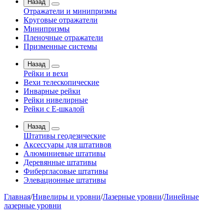
Назад
Отражатели и минипризмы
Круговые отражатели
Минипризмы
Пленочные отражатели
Призменные системы
Назад
Рейки и вехи
Вехи телескопические
Инварные рейки
Рейки нивелирные
Рейки с Е-шкалой
Назад
Штативы геодезические
Аксессуары для штативов
Алюминиевые штативы
Деревянные штативы
Фибергласовые штативы
Элевационные штативы
Главная
/
Нивелиры и уровни
/
Лазерные уровни
/
Линейные
лазерные уровни