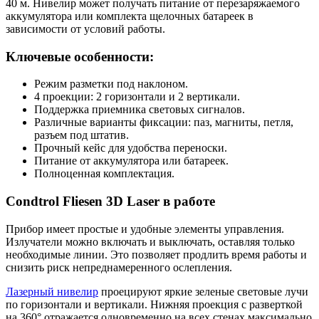
40 м. Нивелир может получать питание от перезаряжаемого
аккумулятора или комплекта щелочных батареек в
зависимости от условий работы.
Ключевые особенности:
Режим разметки под наклоном.
4 проекции: 2 горизонтали и 2 вертикали.
Поддержка приемника световых сигналов.
Различные варианты фиксации: паз, магниты, петля,
разъем под штатив.
Прочный кейс для удобства переноски.
Питание от аккумулятора или батареек.
Полноценная комплектация.
Condtrol Fliesen 3D Laser в работе
Прибор имеет простые и удобные элементы управления.
Излучатели можно включать и выключать, оставляя только
необходимые линии. Это позволяет продлить время работы и
снизить риск непреднамеренного ослепления.
Лазерный нивелир
проецируют яркие зеленые световые лучи
по горизонтали и вертикали. Нижняя проекция с разверткой
на 360° отражается одновременно на всех стенах максимально