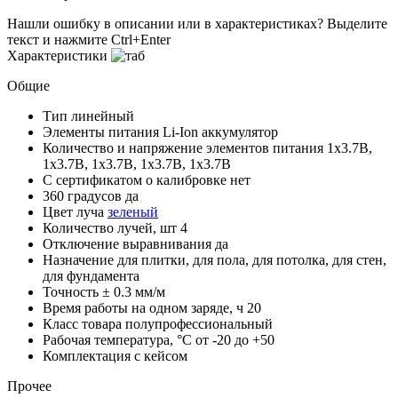
Нашли ошибку в описании или в характеристиках?
Выделите
текст и нажмите Ctrl+Enter
Характеристики
Общие
Тип
линейный
Элементы питания
Li-Ion аккумулятор
Количество и напряжение элементов питания
1х3.7В,
1х3.7В, 1х3.7В, 1х3.7В, 1х3.7В
С сертификатом о калибровке
нет
360 градусов
да
Цвет луча
зеленый
Количество лучей, шт
4
Отключение выравнивания
да
Назначение
для плитки, для пола, для потолка, для стен,
для фундамента
Точность
± 0.3 мм/м
Время работы на одном заряде, ч
20
Класс товара
полупрофессиональный
Рабочая температура, °С
от -20 до +50
Комплектация
с кейсом
Прочее