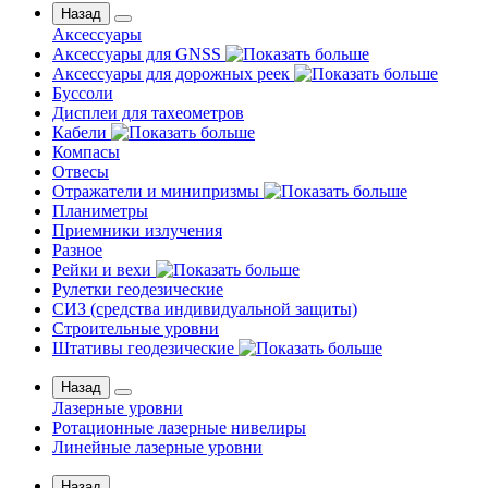
Назад
Аксессуары
Аксессуары для GNSS
Аксессуары для дорожных реек
Буссоли
Дисплеи для тахеометров
Кабели
Компасы
Отвесы
Отражатели и минипризмы
Планиметры
Приемники излучения
Разное
Рейки и вехи
Рулетки геодезические
СИЗ (средства индивидуальной защиты)
Строительные уровни
Штативы геодезические
Назад
Лазерные уровни
Ротационные лазерные нивелиры
Линейные лазерные уровни
Назад