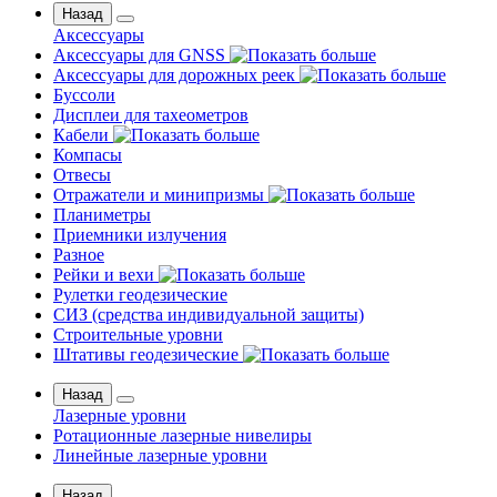
Назад
Аксессуары
Аксессуары для GNSS
Аксессуары для дорожных реек
Буссоли
Дисплеи для тахеометров
Кабели
Компасы
Отвесы
Отражатели и минипризмы
Планиметры
Приемники излучения
Разное
Рейки и вехи
Рулетки геодезические
СИЗ (средства индивидуальной защиты)
Строительные уровни
Штативы геодезические
Назад
Лазерные уровни
Ротационные лазерные нивелиры
Линейные лазерные уровни
Назад