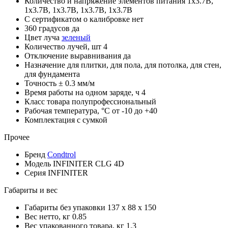
Количество и напряжение элементов питания
1х3.7В,
1х3.7В, 1х3.7В, 1х3.7В, 1х3.7В
С сертификатом о калибровке
нет
360 градусов
да
Цвет луча
зеленый
Количество лучей, шт
4
Отключение выравнивания
да
Назначение
для плитки, для пола, для потолка, для стен,
для фундамента
Точность
± 0.3 мм/м
Время работы на одном заряде, ч
4
Класс товара
полупрофессиональный
Рабочая температура, °С
от -10 до +40
Комплектация
с сумкой
Прочее
Бренд
Condtrol
Модель
INFINITER CLG 4D
Серия
INFINITER
Габариты и вес
Габариты без упаковки
137 x 88 x 150
Вес нетто, кг
0.85
Вес упакованного товара, кг
1.3