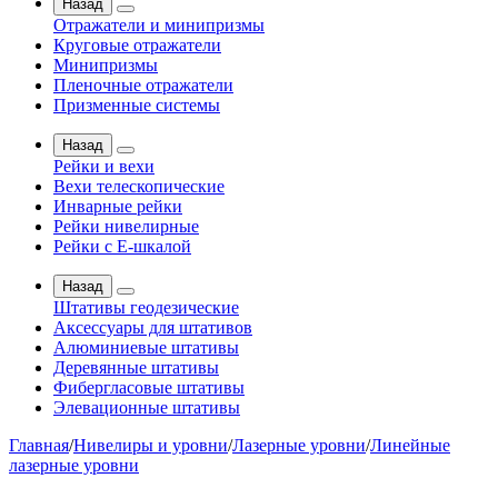
Назад
Отражатели и минипризмы
Круговые отражатели
Минипризмы
Пленочные отражатели
Призменные системы
Назад
Рейки и вехи
Вехи телескопические
Инварные рейки
Рейки нивелирные
Рейки с Е-шкалой
Назад
Штативы геодезические
Аксессуары для штативов
Алюминиевые штативы
Деревянные штативы
Фибергласовые штативы
Элевационные штативы
Главная
/
Нивелиры и уровни
/
Лазерные уровни
/
Линейные
лазерные уровни