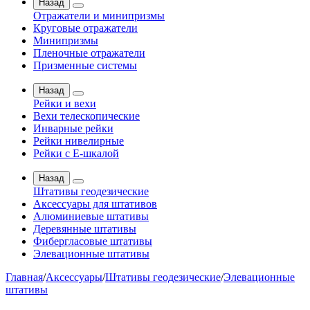
Назад
Отражатели и минипризмы
Круговые отражатели
Минипризмы
Пленочные отражатели
Призменные системы
Назад
Рейки и вехи
Вехи телескопические
Инварные рейки
Рейки нивелирные
Рейки с Е-шкалой
Назад
Штативы геодезические
Аксессуары для штативов
Алюминиевые штативы
Деревянные штативы
Фибергласовые штативы
Элевационные штативы
Главная
/
Аксессуары
/
Штативы геодезические
/
Элевационные
штативы