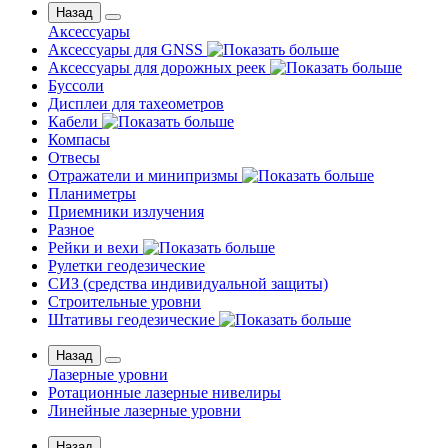
Назад
Аксессуары
Аксессуары для GNSS
Аксессуары для дорожных реек
Буссоли
Дисплеи для тахеометров
Кабели
Компасы
Отвесы
Отражатели и минипризмы
Планиметры
Приемники излучения
Разное
Рейки и вехи
Рулетки геодезические
СИЗ (средства индивидуальной защиты)
Строительные уровни
Штативы геодезические
Назад
Лазерные уровни
Ротационные лазерные нивелиры
Линейные лазерные уровни
Назад