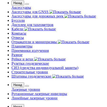
Назад
Аксессуары
Аксессуары для GNSS
Аксессуары для дорожных реек
Буссоли
Дисплеи для тахеометров
Кабели
Компасы
Отвесы
Отражатели и минипризмы
Планиметры
Приемники излучения
Разное
Рейки и вехи
Рулетки геодезические
СИЗ (средства индивидуальной защиты)
Строительные уровни
Штативы геодезические
Назад
Лазерные уровни
Ротационные лазерные нивелиры
Линейные лазерные уровни
Назад