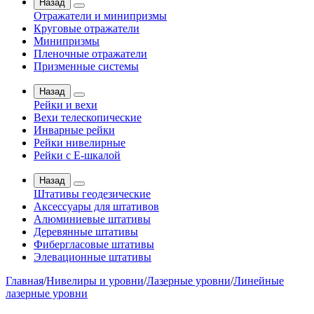
Назад
Отражатели и минипризмы
Круговые отражатели
Минипризмы
Пленочные отражатели
Призменные системы
Назад
Рейки и вехи
Вехи телескопические
Инварные рейки
Рейки нивелирные
Рейки с Е-шкалой
Назад
Штативы геодезические
Аксессуары для штативов
Алюминиевые штативы
Деревянные штативы
Фибергласовые штативы
Элевационные штативы
Главная
/
Нивелиры и уровни
/
Лазерные уровни
/
Линейные
лазерные уровни