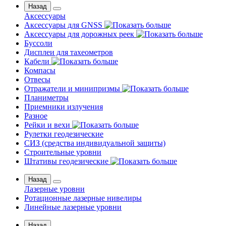
Назад
Аксессуары
Аксессуары для GNSS
Аксессуары для дорожных реек
Буссоли
Дисплеи для тахеометров
Кабели
Компасы
Отвесы
Отражатели и минипризмы
Планиметры
Приемники излучения
Разное
Рейки и вехи
Рулетки геодезические
СИЗ (средства индивидуальной защиты)
Строительные уровни
Штативы геодезические
Назад
Лазерные уровни
Ротационные лазерные нивелиры
Линейные лазерные уровни
Назад