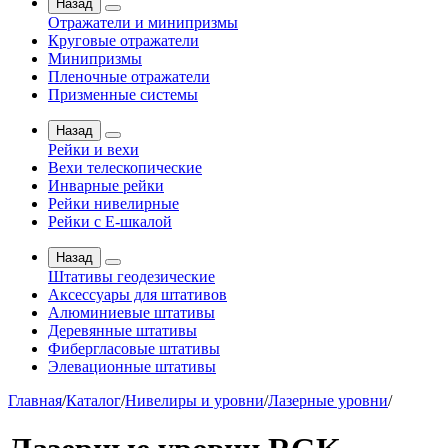
Назад
Отражатели и минипризмы
Круговые отражатели
Минипризмы
Пленочные отражатели
Призменные системы
Назад
Рейки и вехи
Вехи телескопические
Инварные рейки
Рейки нивелирные
Рейки с Е-шкалой
Назад
Штативы геодезические
Аксессуары для штативов
Алюминиевые штативы
Деревянные штативы
Фибергласовые штативы
Элевационные штативы
Главная
/
Каталог
/
Нивелиры и уровни
/
Лазерные уровни
/