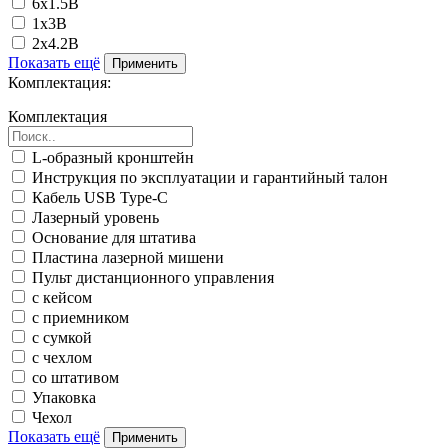
6x1.5В
1х3В
2х4.2В
Показать ещё
Применить
Комплектация:
Комплектация
L-образный кронштейн
Инструкция по эксплуатации и гарантийный талон
Кабель USB Type-C
Лазерный уровень
Основание для штатива
Пластина лазерной мишени
Пульт дистанционного управления
с кейсом
с приемником
с сумкой
с чехлом
со штативом
Упаковка
Чехол
Показать ещё
Применить