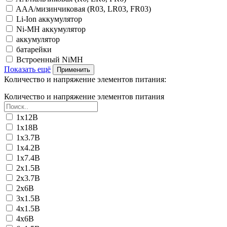
AAA/мизинчиковая (R03, LR03, FR03)
Li-Ion аккумулятор
Ni-MH аккумулятор
аккумулятор
батарейки
Встроенный NiMH
Показать ещё
Применить
Количество и напряжение элементов питания:
Количество и напряжение элементов питания
1х12В
1х18В
1х3.7В
1х4.2В
1х7.4В
2х1.5В
2х3.7В
2х6В
3х1.5В
4х1.5В
4х6В