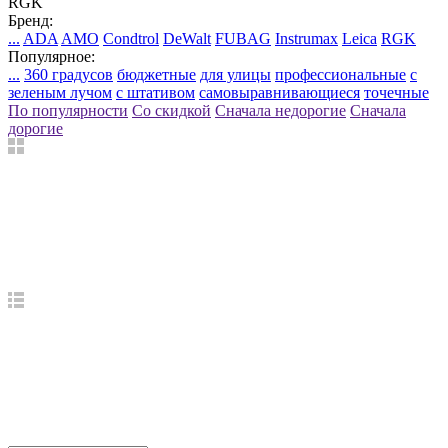
RGK
Бренд:
...
ADA
AMO
Condtrol
DeWalt
FUBAG
Instrumax
Leica
RGK
Популярное:
...
360 градусов
бюджетные
для улицы
профессиональные
с
зеленым лучом
с штативом
самовыравнивающиеся
точечные
По популярности
Со скидкой
Сначала недорогие
Сначала
дорогие