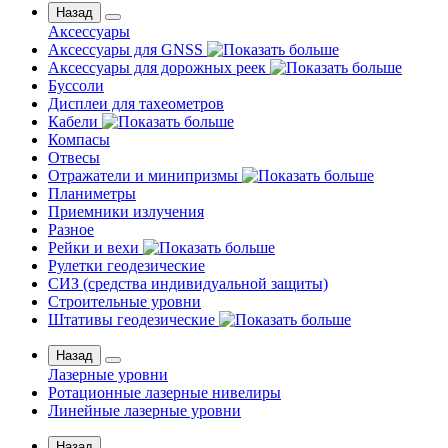
Назад
Аксессуары
Аксессуары для GNSS
Аксессуары для дорожных реек
Буссоли
Дисплеи для тахеометров
Кабели
Компасы
Отвесы
Отражатели и минипризмы
Планиметры
Приемники излучения
Разное
Рейки и вехи
Рулетки геодезические
СИЗ (средства индивидуальной защиты)
Строительные уровни
Штативы геодезические
Назад
Лазерные уровни
Ротационные лазерные нивелиры
Линейные лазерные уровни
Назад