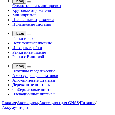
Назад
Отражатели и минипризмы
Круговые отражатели
Минипризмы
Пленочные отражатели
Призменные системы
Назад
Рейки и вехи
Вехи телескопические
Инварные рейки
Рейки нивелирные
Рейки с Е-шкалой
Назад
Штативы геодезические
Аксессуары для штативов
Алюминиевые штативы
Деревянные штативы
Фибергласовые штативы
Элевационные штативы
Главная
/
Аксессуары
/
Аксессуары для GNSS
/
Питание
/
Аккумуляторы