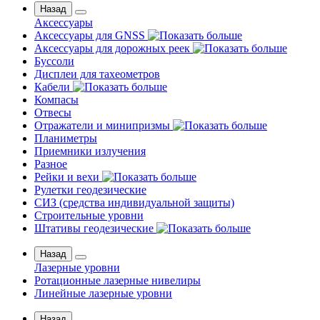
Назад
Аксессуары
Аксессуары для GNSS
Аксессуары для дорожных реек
Буссоли
Дисплеи для тахеометров
Кабели
Компасы
Отвесы
Отражатели и минипризмы
Планиметры
Приемники излучения
Разное
Рейки и вехи
Рулетки геодезические
СИЗ (средства индивидуальной защиты)
Строительные уровни
Штативы геодезические
Назад
Лазерные уровни
Ротационные лазерные нивелиры
Линейные лазерные уровни
Назад