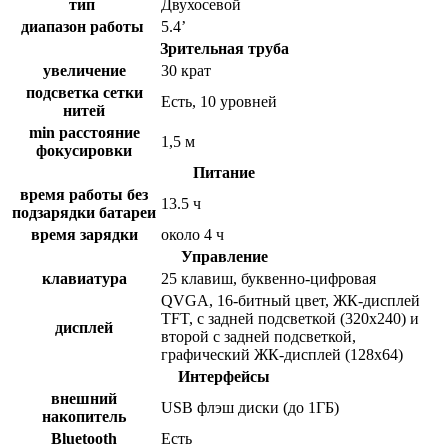
тип
Двухосевой
диапазон работы
5.4’
Зрительная труба
увеличение
30 крат
подсветка сетки
Есть, 10 уровней
нитей
min расстояние
1,5 м
фокусировки
Питание
время работы без
13.5 ч
подзарядки батареи
время зарядки
около 4 ч
Управление
клавиатура
25 клавиш, буквенно-цифровая
QVGA, 16-битный цвет, ЖК-дисплей
TFT, с задней подсветкой (320x240) и
дисплей
второй с задней подсветкой,
графический ЖК-дисплей (128x64)
Интерфейсы
внешний
USB флэш диски (до 1ГБ)
накопитель
Bluetooth
Есть