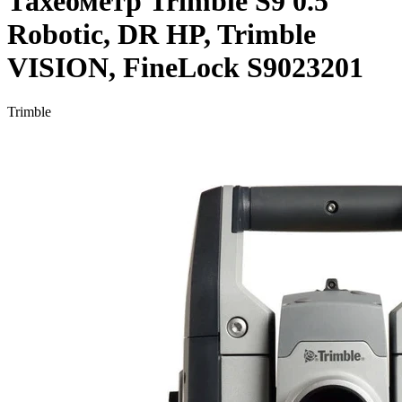
Тахеометр Trimble S9 0.5"
Robotic, DR HP, Trimble
VISION, FineLock S9023201
Trimble