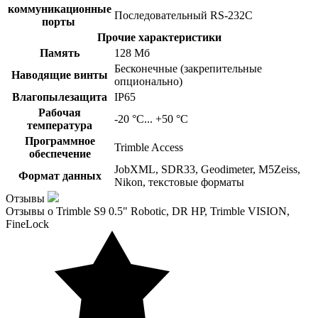
коммуникационные
Последовательный RS-232C
порты
Прочие характеристики
Память
128 Мб
Бесконечные (закрепительные
Наводящие винты
опционально)
Влагопылезащита
IP65
Рабочая
-20 °С... +50 °С
температура
Программное
Trimble Access
обеспечение
JobXML, SDR33, Geodimeter, M5Zeiss,
Формат данных
Nikon, текстовые форматы
Отзывы
Отзывы о Trimble S9 0.5" Robotic, DR HP, Trimble VISION,
FineLock