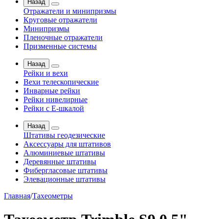
Назад
Отражатели и минипризмы
Круговые отражатели
Минипризмы
Пленочные отражатели
Призменные системы
Назад
Рейки и вехи
Вехи телескопические
Инварные рейки
Рейки нивелирные
Рейки с Е-шкалой
Назад
Штативы геодезические
Аксессуары для штативов
Алюминиевые штативы
Деревянные штативы
Фибергласовые штативы
Элевационные штативы
Главная
/
Тахеометры