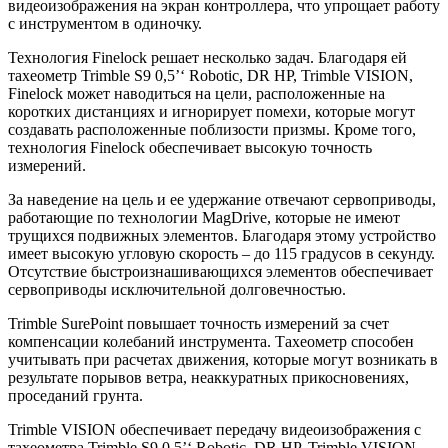
видеоизображения на экран контроллера, что упрощает работу
с инструментом в одиночку.
Технология Finelock решает несколько задач. Благодаря ей
тахеометр Trimble S9 0,5’‘ Robotic, DR HP, Trimble VISION,
Finelock может наводиться на цели, расположенные на
коротких дистанциях и игнорирует помехи, которые могут
создавать расположенные поблизости призмы. Кроме того,
технология Finelock обеспечивает высокую точность
измерений.
За наведение на цель и ее удержание отвечают сервоприводы,
работающие по технологии MagDrive, которые не имеют
трущихся подвижных элементов. Благодаря этому устройство
имеет высокую угловую скорость – до 115 градусов в секунду.
Отсутствие быстроизнашивающихся элементов обеспечивает
сервоприводы исключительной долговечностью.
Trimble SurePoint повышает точность измерений за счет
компенсации колебаний инструмента. Тахеометр способен
учитывать при расчетах движения, которые могут возникать в
результате порывов ветра, неаккуратных прикосновениях,
проседаний грунта.
Trimble VISION обеспечивает передачу видеоизображения с
тахеометра Trimble S9 0,5’‘ Robotic, DR HP, Trimble VISION,