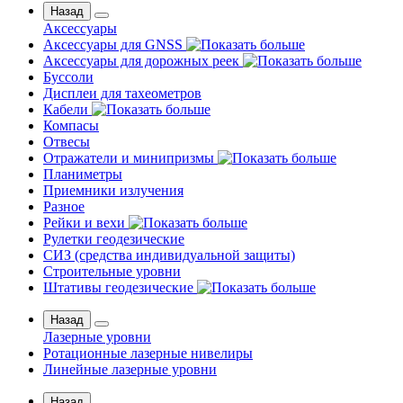
Назад
Аксессуары
Аксессуары для GNSS
Аксессуары для дорожных реек
Буссоли
Дисплеи для тахеометров
Кабели
Компасы
Отвесы
Отражатели и минипризмы
Планиметры
Приемники излучения
Разное
Рейки и вехи
Рулетки геодезические
СИЗ (средства индивидуальной защиты)
Строительные уровни
Штативы геодезические
Назад
Лазерные уровни
Ротационные лазерные нивелиры
Линейные лазерные уровни
Назад