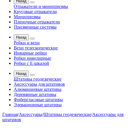
Назад
Отражатели и минипризмы
Круговые отражатели
Минипризмы
Пленочные отражатели
Призменные системы
Назад
Рейки и вехи
Вехи телескопические
Инварные рейки
Рейки нивелирные
Рейки с Е-шкалой
Назад
Штативы геодезические
Аксессуары для штативов
Алюминиевые штативы
Деревянные штативы
Фибергласовые штативы
Элевационные штативы
Главная
/
Аксессуары
/
Штативы геодезические
/
Аксессуары для
штативов