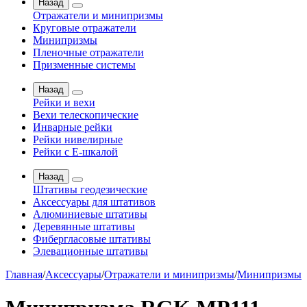
Назад
Отражатели и минипризмы
Круговые отражатели
Минипризмы
Пленочные отражатели
Призменные системы
Назад
Рейки и вехи
Вехи телескопические
Инварные рейки
Рейки нивелирные
Рейки с Е-шкалой
Назад
Штативы геодезические
Аксессуары для штативов
Алюминиевые штативы
Деревянные штативы
Фибергласовые штативы
Элевационные штативы
Главная
/
Аксессуары
/
Отражатели и минипризмы
/
Минипризмы