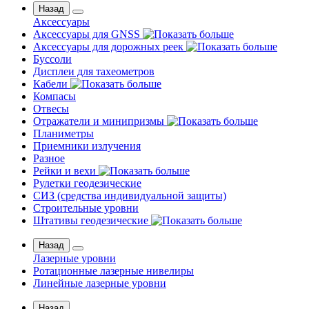
Назад
Аксессуары
Аксессуары для GNSS
Аксессуары для дорожных реек
Буссоли
Дисплеи для тахеометров
Кабели
Компасы
Отвесы
Отражатели и минипризмы
Планиметры
Приемники излучения
Разное
Рейки и вехи
Рулетки геодезические
СИЗ (средства индивидуальной защиты)
Строительные уровни
Штативы геодезические
Назад
Лазерные уровни
Ротационные лазерные нивелиры
Линейные лазерные уровни
Назад