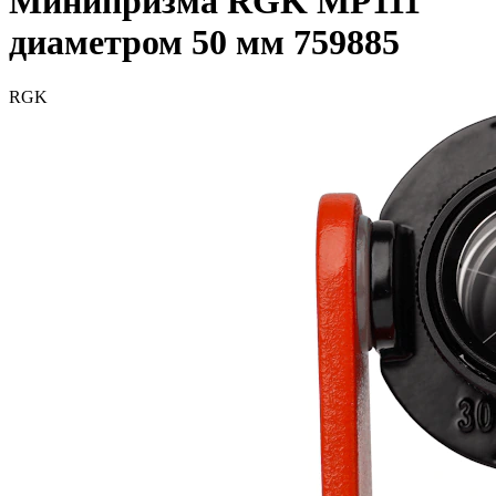
Минипризма RGK MP111
диаметром 50 мм 759885
RGK