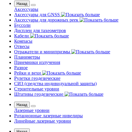
Назад
Аксессуары
Аксессуары для GNSS
Аксессуары для дорожных реек
Буссоли
Дисплеи для тахеометров
Кабели
Компасы
Отвесы
Отражатели и минипризмы
Планиметры
Приемники излучения
Разное
Рейки и вехи
Рулетки геодезические
СИЗ (средства индивидуальной защиты)
Строительные уровни
Штативы геодезические
Назад
Лазерные уровни
Ротационные лазерные нивелиры
Линейные лазерные уровни
Назад