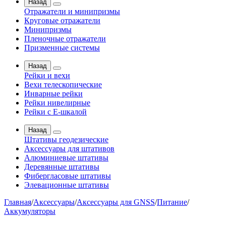
Назад
Отражатели и минипризмы
Круговые отражатели
Минипризмы
Пленочные отражатели
Призменные системы
Назад
Рейки и вехи
Вехи телескопические
Инварные рейки
Рейки нивелирные
Рейки с Е-шкалой
Назад
Штативы геодезические
Аксессуары для штативов
Алюминиевые штативы
Деревянные штативы
Фибергласовые штативы
Элевационные штативы
Главная
/
Аксессуары
/
Аксессуары для GNSS
/
Питание
/
Аккумуляторы