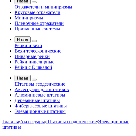
Назад
Отражатели и минипризмы
Круговые отражатели
Минипризмы
Пленочные отражатели
Призменные системы
Назад
Рейки и вехи
Вехи телескопические
Инварные рейки
Рейки нивелирные
Рейки с Е-шкалой
Назад
Штативы геодезические
Аксессуары для штативов
Алюминиевые штативы
Деревянные штативы
Фибергласовые штативы
Элевационные штативы
Главная
/
Аксессуары
/
Штативы геодезические
/
Элевационные
штативы