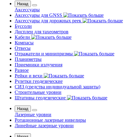
Назад
Аксессуары
Аксессуары для GNSS
Аксессуары для дорожных реек
Буссоли
Дисплеи для тахеометров
Кабели
Компасы
Отвесы
Отражатели и минипризмы
Планиметры
Приемники излучения
Разное
Рейки и вехи
Рулетки геодезические
СИЗ (средства индивидуальной защиты)
Строительные уровни
Штативы геодезические
Назад
Лазерные уровни
Ротационные лазерные нивелиры
Линейные лазерные уровни
Назад