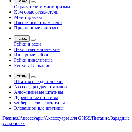
Назад
Отражатели и минипризмы
Круговые отражатели
Минипризмы
Пленочные отражатели
Призменные системы
Назад
Рейки и вехи
Вехи телескопические
Инварные рейки
Рейки нивелирные
Рейки с Е-шкалой
Назад
Штативы геодезические
Аксессуары для штативов
Алюминиевые штативы
Деревянные штативы
Фибергласовые штативы
Элевационные штативы
Главная
/
Аксессуары
/
Аксессуары для GNSS
/
Питание
/
Зарядные
устройства