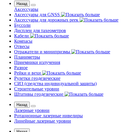
Назад
Аксессуары
Аксессуары для GNSS
Аксессуары для дорожных реек
Буссоли
Дисплеи для тахеометров
Кабели
Компасы
Отвесы
Отражатели и минипризмы
Планиметры
Приемники излучения
Разное
Рейки и вехи
Рулетки геодезические
СИЗ (средства индивидуальной защиты)
Строительные уровни
Штативы геодезические
Назад
Лазерные уровни
Ротационные лазерные нивелиры
Линейные лазерные уровни
Назад