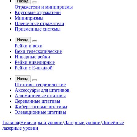
Назад
Отражатели и минипризмы
Круговые отражатели
Минипризмы
Пленочные отражатели
Призменные системы
Назад
Рейки и вехи
Вехи телескопические
Инварные рейки
Рейки нивелирные
Рейки с Е-шкалой
Назад
Штативы геодезические
Аксессуары для штативов
Алюминиевые штативы
Деревянные штативы
Фибергласовые штативы
Элевационные штативы
Главная
/
Нивелиры и уровни
/
Лазерные уровни
/
Линейные
лазерные уровни