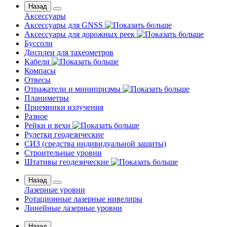
Назад
Аксессуары
Аксессуары для GNSS
Аксессуары для дорожных реек
Буссоли
Дисплеи для тахеометров
Кабели
Компасы
Отвесы
Отражатели и минипризмы
Планиметры
Приемники излучения
Разное
Рейки и вехи
Рулетки геодезические
СИЗ (средства индивидуальной защиты)
Строительные уровни
Штативы геодезические
Назад
Лазерные уровни
Ротационные лазерные нивелиры
Линейные лазерные уровни
Назад