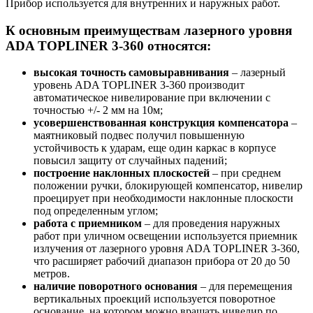
Прибор используется для внутренних и наружных работ.
К основным преимуществам лазерного уровня
ADA TOPLINER 3-360 относятся:
высокая точность самовыравнивания
– лазерный
уровень ADA TOPLINER 3-360 производит
автоматическое нивелирование при включении с
точностью +/- 2 мм на 10м;
усовершенствованная конструкция компенсатора
–
маятниковый подвес получил повышенную
устойчивость к ударам, еще один каркас в корпусе
повысил защиту от случайных падений;
построение наклонных плоскостей
– при среднем
положении ручки, блокирующей компенсатор, нивелир
проецирует при необходимости наклонные плоскости
под определенным углом;
работа с приемником
– для проведения наружных
работ при уличном освещении используется приемник
излучения от лазерного уровня ADA TOPLINER 3-360,
что расширяет рабочий диапазон прибора от 20 до 50
метров.
наличие поворотного основания
– для перемещения
вертикальных проекций используется поворотное
основание, на котором можно вращать нивелир по