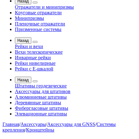
Назад
Отражатели и минипризмы
Круговые отражатели
Минипризмы
Пленочные отражатели
Призменные системы
Назад
Рейки и вехи
Вехи телескопические
Инварные рейки
Рейки нивелирные
Рейки с Е-шкалой
Назад
Штативы геодезические
Аксессуары для штативов
Алюминиевые штативы
Деревянные штативы
Фибергласовые штативы
Элевационные штативы
Главная
/
Аксессуары
/
Аксессуары для GNSS
/
Системы
крепления
/
Кронштейны