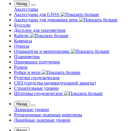
Назад
Аксессуары
Аксессуары для GNSS
Аксессуары для дорожных реек
Буссоли
Дисплеи для тахеометров
Кабели
Компасы
Отвесы
Отражатели и минипризмы
Планиметры
Приемники излучения
Разное
Рейки и вехи
Рулетки геодезические
СИЗ (средства индивидуальной защиты)
Строительные уровни
Штативы геодезические
Назад
Лазерные уровни
Ротационные лазерные нивелиры
Линейные лазерные уровни
Назад