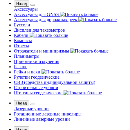
Назад
Аксессуары
Аксессуары для GNSS
Аксессуары для дорожных реек
Буссоли
Дисплеи для тахеометров
Кабели
Компасы
Отвесы
Отражатели и минипризмы
Планиметры
Приемники излучения
Разное
Рейки и вехи
Рулетки геодезические
СИЗ (средства индивидуальной защиты)
Строительные уровни
Штативы геодезические
Назад
Лазерные уровни
Ротационные лазерные нивелиры
Линейные лазерные уровни
Назад