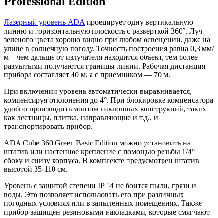
Professional Edition
Лазерный уровень ADA
проецирует одну вертикальную
линию и горизонтальную плоскость с разверткой 360°. Луч
зеленого цвета хорошо видно при любом освещении, даже на
улице в солнечную погоду. Точность построения равна 0,3 мм/
м – чем дальше от излучателя находится объект, тем более
размытыми получаются границы линии. Рабочая дистанция
прибора составляет 40 м, а с приемником — 70 м.
При включении уровень автоматически выравнивается,
компенсируя отклонения до 4°. При блокировке компенсатора
удобно производить монтаж наклонных конструкций, таких
как лестницы, плитка, направляющие и т.д., и
транспортировать прибор.
ADA Cube 360 Green Basic Edition можно установить на
штатив или настенное крепление с помощью резьбы 1/4"
сбоку и снизу корпуса. В комплекте предусмотрен штатив
высотой 35-110 см.
Уровень с защитой степени IP 54 не боится пыли, грязи и
воды. Это позволяет использовать его при различных
погодных условиях или в запыленных помещениях. Также
прибор защищен резиновыми накладками, которые смягчают