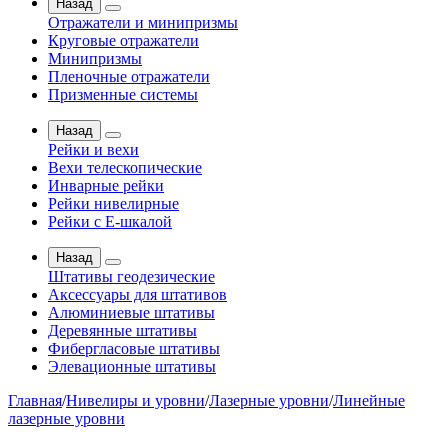
Назад
Отражатели и минипризмы
Круговые отражатели
Минипризмы
Пленочные отражатели
Призменные системы
Назад
Рейки и вехи
Вехи телескопические
Инварные рейки
Рейки нивелирные
Рейки с Е-шкалой
Назад
Штативы геодезические
Аксессуары для штативов
Алюминиевые штативы
Деревянные штативы
Фибергласовые штативы
Элевационные штативы
Главная
/
Нивелиры и уровни
/
Лазерные уровни
/
Линейные
лазерные уровни