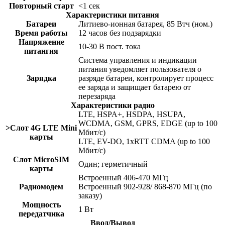
Повторный старт
<1 сек
Характеристики питания
Батареи
Литиево-ионная батарея, 85 Втч (ном.)
Время работы
12 часов без подзарядки
Напряжение
10-30 В пост. тока
питангия
Система управления и индикации
питания уведомляет пользователя о
Зарядка
разряде батареи, контролирует процесс
ее заряда и защищает батарею от
перезаряда
Характеристики радио
LTE, HSPA+, HSDPA, HSUPA,
WCDMA, GSM, GPRS, EDGE (up to 100
>Слот 4G LTE Mini
Мбит/с)
карты
LTE, EV-DO, 1xRTT CDMA (up to 100
Мбит/с)
Слот MicroSIM
Один; герметичный
карты
Встроенный 406-470 MГц
Радиомодем
Встроенный 902-928/ 868-870 MГц (по
заказу)
Мощность
1 Вт
передатчика
Ввод/Вывод