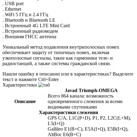
. USB port
. Ethernet
. WiFi 5 ГГц и 2.4 ГГц
. Bluetooth и Bluetooth LE
. Встроенный 4G LTE Mini Card
. Встроенный радиомодем
. Внешняя ГНСС антенна
Уникальный метод подавления внутриполосных помех
обеспечивает защиту от типичных помех, включая
узкополосные сигналы, такие как гармоники теле- и
радиостанций, а также системы гражданской связи.
Нашли ошибку в описании или в характеристиках?
Выделите
текст и нажмите Ctrl+Enter
Характеристики
Javad Triumph-OMEGA
Всего 864 канала: возможность
Описание
одновременного слежения за всеми
видимыми спутниками
Характеристики слежения
GPS C/A, L1C(P+D), P1, P2, L2C(L+M),
L5(I+Q)
Gallileo E1(B+C), E5A(I+Q), E5B(I+Q),
AltBoc E6(B+C)