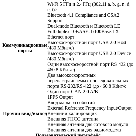
Wi-Fi 5 ГГц и 2.4ГГц (802.11 a, b, g, n, d,
e, i)>
Bluetooth 4.1 Compliance and CSA2
Support
Dual-mode Bluetooth и Bluetooth LE
Full-duplex 10BASE-T/100Base-TX
Ethernet порт
Высокоскоростной порт USB 2.0 Host
Коммуникационные
(480 Мбит/с)
порты
Высокоскоростной порт USB 2.0 Device
(480 Мбит/с)
Один высокоскоростной порт RS-422 (до
460.8 Кбит/с)
Два высокоскоростных
перенастраиваемых последовательных
порта RS-232/RS-422 (до 460.8 Кбит/с
Один порт CAN 2.0 A/B
1PPS Output
Ввод маркера событий
External Reference Frequency Input/Output
Прочий ввод/вывод
Внешний калибровщик
Внешняя ГНСС антенна
Внешняя антенна для сотового модуля
Внешняя антенна для радиомодема
Пользовательский интерфейс