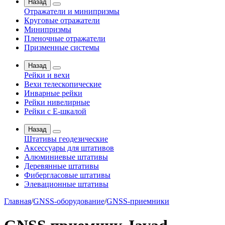
Назад
Отражатели и минипризмы
Круговые отражатели
Минипризмы
Пленочные отражатели
Призменные системы
Назад
Рейки и вехи
Вехи телескопические
Инварные рейки
Рейки нивелирные
Рейки с Е-шкалой
Назад
Штативы геодезические
Аксессуары для штативов
Алюминиевые штативы
Деревянные штативы
Фибергласовые штативы
Элевационные штативы
Главная
/
GNSS-оборудование
/
GNSS-приемники