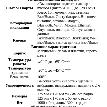
>Высокопроизводительная карта
Слот SD карты
microSD (microSDHC) до 128 Гбайт
Класс 10; герметичная, съемная
Вкл/Выкл, Стату батареи, Внешнее
питание, сотовый модуль,
Светодиодная
Bluetooth, Wi-Fi, Модем, Ethernet,
индикация
Спутники, позиция, Статус записи
данных
Вкл/Выкл; Bluetooth Вкл/Выкл; Wi-Fi
Кнопки
Вкл/Выкл; Запись данных Вкл/Выкл
Внешние характеристики
Магниевый сплав и пластик, серого
Корпус
цвета
Температура
-40° C до +65° C***
работы
Температура
-20° C до +45° C ***
хранения
Влажность
100%
Высокая устойчивость к ударам и
Ударопрочность
вибрации, выдерживает падение с 2 м
высоты
125 мм x 170 мм x45 мм без радио
Размеры
125 мм x 170 мм x 65 мм с радио
Вес
1000 г без радио,1300 г с радио
*Версия платы 10 и новее