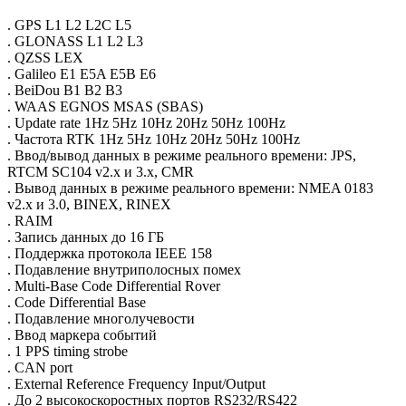
. GPS L1 L2 L2C L5
. GLONASS L1 L2 L3
. QZSS LEX
. Galileo E1 E5A E5B E6
. BeiDou B1 B2 B3
. WAAS EGNOS MSAS (SBAS)
. Update rate 1Hz 5Hz 10Hz 20Hz 50Hz 100Hz
. Частота RTK 1Hz 5Hz 10Hz 20Hz 50Hz 100Hz
. Ввод/вывод данных в режиме реального времени: JPS,
RTCM SC104 v2.x и 3.x, CMR
. Вывод данных в режиме реального времени: NMEA 0183
v2.x и 3.0, BINEX, RINEX
. RAIM
. Запись данных до 16 ГБ
. Поддержка протокола IEEE 158
. Подавление внутриполосных помех
. Multi-Base Code Differential Rover
. Code Differential Base
. Подавление многолучевости
. Ввод маркера событий
. 1 PPS timing strobe
. CAN port
. External Reference Frequency Input/Output
. До 2 высокоскоростных портов RS232/RS422