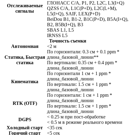
ГЛОНАСС C/A, P1, P2, L2C, L3(I+Q)
Отслеживаемые
QZSS C/A, L1C(P+D), L2C(L+M),
сигналы
L5(I+Q), SAIF, LEX(P+D)
BeiDou B1, B1-2, B1C(P+D), B5A(I+Q),
B2, B5B(I+Q), B3
SBAS L1, L5
IRNSS L5
Точность съемки
Автономная
<2 м
По горизонтали: 0.3 см + 0.1 ppm *
Статика, Быстрая
длина_базовой_линии**
статика
По вертикали: 0.35 см + 0.4 ppm *
длина_базовой_линии
По горизонтали 1 см + 1 ppm *
длина_базовой_линии
Кинематика
По вертикали: 1.5 см + 1 ppm *
длина_базовой_линии
По горизонтали: 1 см + 1 ppm *
длина_базовой_линии
RTK (OTF)
По вертикали: 1.5 см + 1 ppm *
длина_базовой_линии
< 0.25 м при пост-обработке
DGPS
< 0.5 м в режиме реального времени
Холодный старт
<35 сек
Горячий старт
<5 сек