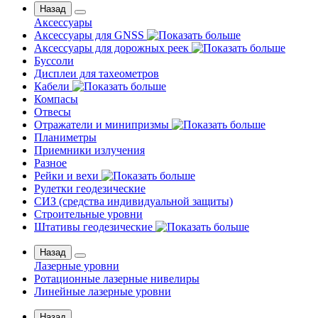
Назад
Аксессуары
Аксессуары для GNSS
Аксессуары для дорожных реек
Буссоли
Дисплеи для тахеометров
Кабели
Компасы
Отвесы
Отражатели и минипризмы
Планиметры
Приемники излучения
Разное
Рейки и вехи
Рулетки геодезические
СИЗ (средства индивидуальной защиты)
Строительные уровни
Штативы геодезические
Назад
Лазерные уровни
Ротационные лазерные нивелиры
Линейные лазерные уровни
Назад