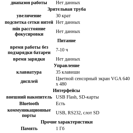
диапазон работы
Нет данных
Зрительная труба
увеличение
30 крат
подсветка сетки нитей
Нет данных
min расстояние
Нет данных
фокусировки
Питание
время работы без
7-10 ч
подзарядки батареи
время зарядки
Нет данных
Управление
клавиатура
35 клавиши
Цветной сенсорный экран VGA 640
дисплей
х 480
Интерфейсы
внешний накопитель
USB Flash, SD-карты
Bluetooth
Есть
коммуникационные
USB, RS232, слот SD
порты
Прочие характеристики
Память
1 Гб