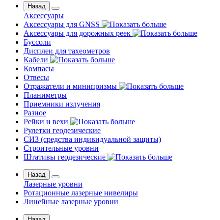
Назад
Аксессуары
Аксессуары для GNSS
Аксессуары для дорожных реек
Буссоли
Дисплеи для тахеометров
Кабели
Компасы
Отвесы
Отражатели и минипризмы
Планиметры
Приемники излучения
Разное
Рейки и вехи
Рулетки геодезические
СИЗ (средства индивидуальной защиты)
Строительные уровни
Штативы геодезические
Назад
Лазерные уровни
Ротационные лазерные нивелиры
Линейные лазерные уровни
Назад