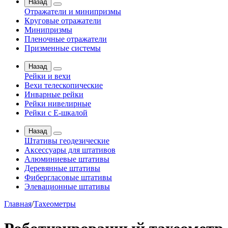
Назад
Отражатели и минипризмы
Круговые отражатели
Минипризмы
Пленочные отражатели
Призменные системы
Назад
Рейки и вехи
Вехи телескопические
Инварные рейки
Рейки нивелирные
Рейки с Е-шкалой
Назад
Штативы геодезические
Аксессуары для штативов
Алюминиевые штативы
Деревянные штативы
Фибергласовые штативы
Элевационные штативы
Главная
/
Тахеометры