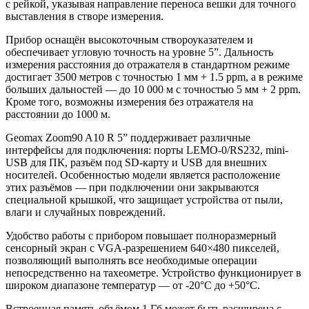
с рейкой, указывая направление переноса вешки для точного
выставления в створе измерения.
Прибор оснащён высокоточным створоуказателем и
обеспечивает угловую точность на уровне 5”. Дальность
измерения расстояния до отражателя в стандартном режиме
достигает 3500 метров с точностью 1 мм + 1.5 ppm, а в режиме
больших дальностей — до 10 000 м с точностью 5 мм + 2 ppm.
Кроме того, возможны измерения без отражателя на
расстоянии до 1000 м.
Geomax Zoom90 A10 R 5” поддерживает различные
интерфейсы для подключения: порты LEMO-0/RS232, mini-
USB для ПК, разъём под SD-карту и USB для внешних
носителей. Особенностью модели является расположение
этих разъёмов — при подключении они закрываются
специальной крышкой, что защищает устройства от пыли,
влаги и случайных повреждений.
Удобство работы с прибором повышает полноразмерный
сенсорный экран с VGA-разрешением 640×480 пикселей,
позволяющий выполнять все необходимые операции
непосредственно на тахеометре. Устройство функционирует в
широком диапазоне температур — от -20°С до +50°С.
Встроенная память объёмом 1 Гб может быть расширена с