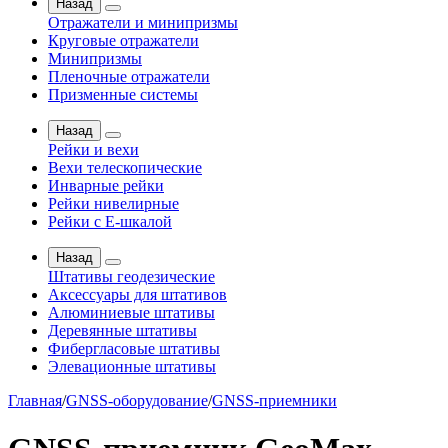
Назад
Отражатели и минипризмы
Круговые отражатели
Минипризмы
Пленочные отражатели
Призменные системы
Назад
Рейки и вехи
Вехи телескопические
Инварные рейки
Рейки нивелирные
Рейки с Е-шкалой
Назад
Штативы геодезические
Аксессуары для штативов
Алюминиевые штативы
Деревянные штативы
Фибергласовые штативы
Элевационные штативы
Главная
/
GNSS-оборудование
/
GNSS-приемники