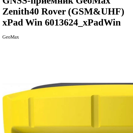
GNSS-приемник GeoMax
Zenith40 Rover (GSM&UHF)
xPad Win 6013624_xPadWin
GeoMax