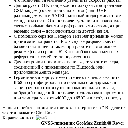
что позволяет значительно увеличить скорость работы.
Для загрузки RTK-поправок используются встроенные
GSM-модем (со сменной сим-картой) или UHF-
радиомодем марки SATEL, который поддерживает все
стандарты связи. Это позволяет установить надежную
связь с любыми базами и референсными сетями, а при
разрыве связи – переключиться на другой канал.
С помощью сервиса Hexagon TerraStar приемник может
принимать поправки C-Pro в случае разрыва связи с
базовой станцией, а также при работе в автономном
режиме (если сервисы RTK от глобальных и местных
референсных сетей стали недоступны).
Для настройки приемника используется контроллера,
соединенный с приемником по Bluetooth, или
приложение Zenith Manager.
Герметичный корпус имеет степень пылевлагозащиты
IP68 и сертифицирован по военным стандартам. Он
защищает электронику от попадания пыли и влаги,
вибраций и падений, позволяет использовать приемник
при температурах от -40°C до +65°C и в любую погоду.
Нашли ошибку в описании или в характеристиках?
Выделите
текст и нажмите Ctrl+Enter
Характеристики
GNSS-приемник GeoMax Zenith40 Rover