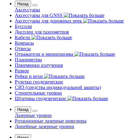
Назад
Аксессуары
Аксессуары для GNSS
Аксессуары для дорожных реек
Буссоли
Дисплеи для тахеометров
Кабели
Компасы
Отвесы
Отражатели и минипризмы
Планиметры
Приемники излучения
Разное
Рейки и вехи
Рулетки геодезические
СИЗ (средства индивидуальной защиты)
Строительные уровни
Штативы геодезические
Назад
Лазерные уровни
Ротационные лазерные нивелиры
Линейные лазерные уровни
Назад