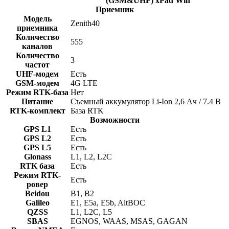
(GSM&UHF) xPad Win
Приемник
Модель
Zenith40
приемника
Количество
555
каналов
Количество
3
частот
UHF-модем
Есть
GSM-модем
4G LTE
Режим RTK-база
Нет
Питание
Съемный аккумулятор Li-Ion 2,6 Ач / 7.4 В
RTK-комплект
База RTK
Возможности
GPS L1
Есть
GPS L2
Есть
GPS L5
Есть
Glonass
L1, L2, L2C
RTK база
Есть
Режим RTK-
Есть
ровер
Beidou
B1, B2
Galileo
E1, E5a, E5b, AltBOC
QZSS
L1, L2C, L5
SBAS
EGNOS, WAAS, MSAS, GAGAN