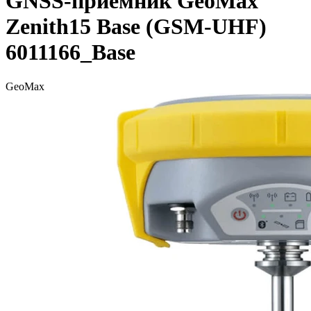
GNSS-приемник GeoMax
Zenith15 Base (GSM-UHF)
6011166_Base
GeoMax