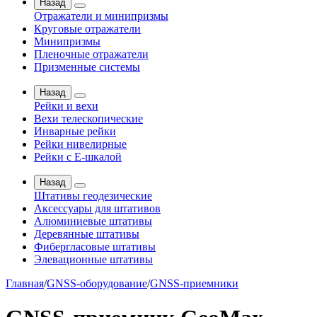
Назад
Отражатели и минипризмы
Круговые отражатели
Минипризмы
Пленочные отражатели
Призменные системы
Назад
Рейки и вехи
Вехи телескопические
Инварные рейки
Рейки нивелирные
Рейки с Е-шкалой
Назад
Штативы геодезические
Аксессуары для штативов
Алюминиевые штативы
Деревянные штативы
Фибергласовые штативы
Элевационные штативы
Главная
/
GNSS-оборудование
/
GNSS-приемники