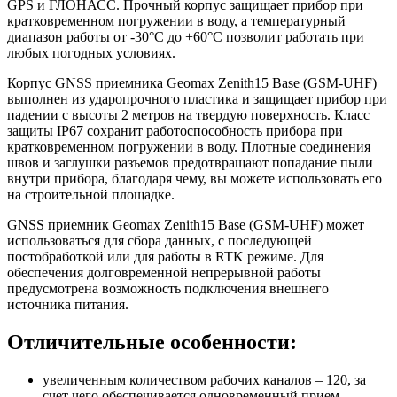
GPS и ГЛОНАСС. Прочный корпус защищает прибор при
кратковременном погружении в воду, а температурный
диапазон работы от -30°С до +60°С позволит работать при
любых погодных условиях.
Корпус GNSS приемника Geomax Zenith15 Base (GSM-UHF)
выполнен из ударопрочного пластика и защищает прибор при
падении с высоты 2 метров на твердую поверхность. Класс
защиты IP67 сохранит работоспособность прибора при
кратковременном погружении в воду. Плотные соединения
швов и заглушки разъемов предотвращают попадание пыли
внутри прибора, благодаря чему, вы можете использовать его
на строительной площадке.
GNSS приемник Geomax Zenith15 Base (GSM-UHF) может
использоваться для сбора данных, с последующей
постобработкой или для работы в RTK режиме. Для
обеспечения долговременной непрерывной работы
предусмотрена возможность подключения внешнего
источника питания.
Отличительные особенности:
увеличенным количеством рабочих каналов – 120, за
счет чего обеспечивается одновременный прием