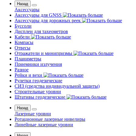
Назад
Аксессуары
Аксессуары для GNSS
Аксессуары для дорожных реек
Буссоли
Дисплеи для тахеометров
Кабели
Компасы
Отвесы
Отражатели и минипризмы
Планиметры
Приемники излучения
Разное
Рейки и вехи
Рулетки геодезические
СИЗ (средства индивидуальной защиты)
Строительные уровни
Штативы геодезические
Назад
Лазерные уровни
Ротационные лазерные нивелиры
Линейные лазерные уровни
Назад