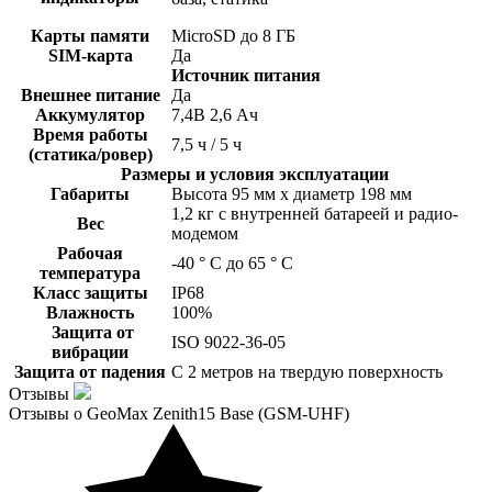
Карты памяти
MicroSD до 8 ГБ
SIM-карта
Да
Источник питания
Внешнее питание
Да
Аккумулятор
7,4В 2,6 Ач
Время работы
7,5 ч / 5 ч
(статика/ровер)
Размеры и условия эксплуатации
Габариты
Высота 95 мм х диаметр 198 мм
1,2 кг с внутренней батареей и радио-
Вес
модемом
Рабочая
-40 ° C до 65 ° C
температура
Класс защиты
IP68
Влажность
100%
Защита от
ISO 9022-36-05
вибрации
Защита от падения
С 2 метров на твердую поверхность
Отзывы
Отзывы о GeoMax Zenith15 Base (GSM-UHF)