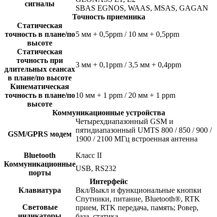
сигналы
SBAS EGNOS, WAAS, MSAS, GAGAN
Точность приемника
Статическая
точность в плане/по
5 мм + 0,5ppm / 10 мм + 0,5ppm
высоте
Статическая
точность при
3 мм + 0,1ppm / 3,5 мм + 0,4ppm
длительных сеансах
в плане/по высоте
Кинематическая
точность в плане/по
10 мм + 1 ppm / 20 мм + 1 ppm
высоте
Коммуникационные устройства
Четырехдиапазонный GSM и
пятидиапазонный UMTS 800 / 850 / 900 /
GSM/GPRS модем
1900 / 2100 MГц встроенная антенна
Bluetooth
Класс II
Коммуникационные
USB, RS232
порты
Интерфейс
Клавиатура
Вкл/Выкл и функциональные кнопки
Спутники, питание, Bluetooth®, RTK
Световые
прием, RTK передача, память; Ровер,
индикаторы
база, статика