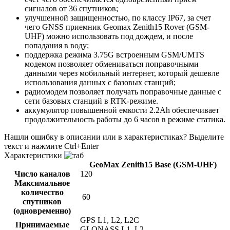
сигналов от 36 спутников;
улучшенной защищенностью, по классу IP67, за счет
чего GNSS приемник Geomax Zenith15 Rover (GSM-
UHF) можно использовать под дождем, и после
попадания в воду;
поддержка режима 3.75G встроенным GSM/UMTS
модемом позволяет обмениваться поправочными
данными через мобильный интернет, который дешевле
использования данных с базовых станций;
радиомодем позволяет получать поправочные данные с
сети базовых станций в RTK-режиме.
аккумулятор повышенной емкости 2.2Ah обеспечивает
продолжительность работы до 6 часов в режиме статика.
Нашли ошибку в описании или в характеристиках?
Выделите
текст и нажмите Ctrl+Enter
Характеристики
GeoMax Zenith15 Base (GSM-UHF)
Число каналов
120
Максимальное
количество
60
спутников
(одновременно)
GPS L1, L2, L2C
Принимаемые
GLONASS L1, L2