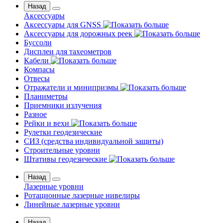
Назад
Аксессуары
Аксессуары для GNSS
Аксессуары для дорожных реек
Буссоли
Дисплеи для тахеометров
Кабели
Компасы
Отвесы
Отражатели и минипризмы
Планиметры
Приемники излучения
Разное
Рейки и вехи
Рулетки геодезические
СИЗ (средства индивидуальной защиты)
Строительные уровни
Штативы геодезические
Назад
Лазерные уровни
Ротационные лазерные нивелиры
Линейные лазерные уровни
Назад