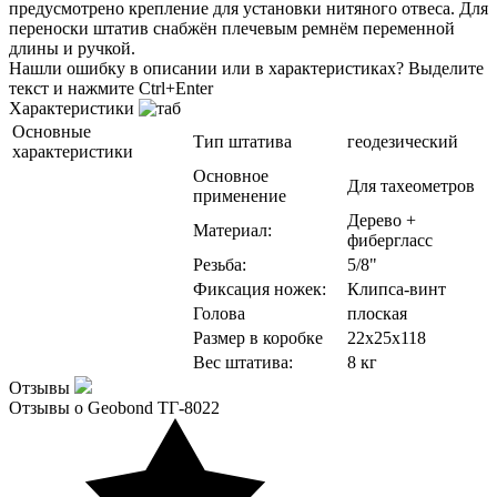
предусмотрено крепление для установки нитяного отвеса. Для
переноски штатив снабжён плечевым ремнём переменной
длины и ручкой.
Нашли ошибку в описании или в характеристиках?
Выделите
текст и нажмите Ctrl+Enter
Характеристики
Основные
Тип штатива
геодезический
характеристики
Основное
Для тахеометров
применение
Дерево +
Материал:
фибергласс
Резьба:
5/8"
Фиксация ножек:
Клипса-винт
Голова
плоская
Размер в коробке
22x25x118
Вес штатива:
8 кг
Отзывы
Отзывы о Geobond ТГ-8022