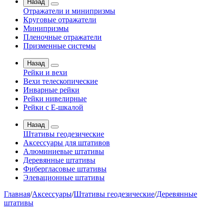
Назад
Отражатели и минипризмы
Круговые отражатели
Минипризмы
Пленочные отражатели
Призменные системы
Назад
Рейки и вехи
Вехи телескопические
Инварные рейки
Рейки нивелирные
Рейки с Е-шкалой
Назад
Штативы геодезические
Аксессуары для штативов
Алюминиевые штативы
Деревянные штативы
Фибергласовые штативы
Элевационные штативы
Главная
/
Аксессуары
/
Штативы геодезические
/
Деревянные
штативы