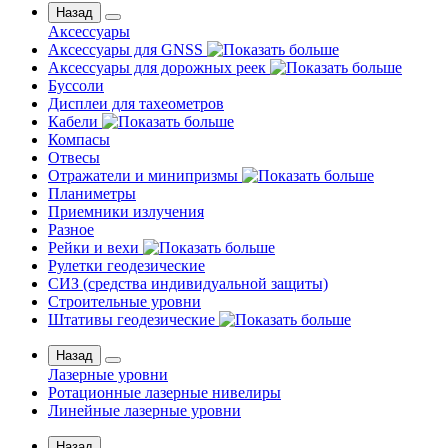
Назад
Аксессуары
Аксессуары для GNSS
Аксессуары для дорожных реек
Буссоли
Дисплеи для тахеометров
Кабели
Компасы
Отвесы
Отражатели и минипризмы
Планиметры
Приемники излучения
Разное
Рейки и вехи
Рулетки геодезические
СИЗ (средства индивидуальной защиты)
Строительные уровни
Штативы геодезические
Назад
Лазерные уровни
Ротационные лазерные нивелиры
Линейные лазерные уровни
Назад