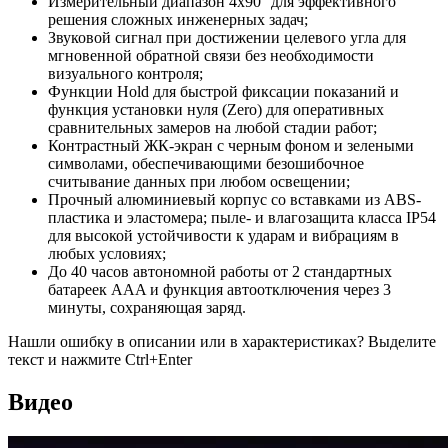
Измерительный диапазон 4x90° для эффективного
решения сложных инженерных задач;
Звуковой сигнал при достижении целевого угла для
мгновенной обратной связи без необходимости
визуального контроля;
Функции Hold для быстрой фиксации показаний и
функция установки нуля (Zero) для оперативных
сравнительных замеров на любой стадии работ;
Контрастный ЖК-экран с черным фоном и зелеными
символами, обеспечивающими безошибочное
считывание данных при любом освещении;
Прочный алюминиевый корпус со вставками из ABS-
пластика и эластомера; пыле- и влагозащита класса IP54
для высокой устойчивости к ударам и вибрациям в
любых условиях;
До 40 часов автономной работы от 2 стандартных
батареек AAA и функция автоотключения через 3
минуты, сохраняющая заряд.
Нашли ошибку в описании или в характеристиках?
Выделите
текст и нажмите Ctrl+Enter
Видео