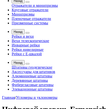
Назад
Отражатели и минипризмы
Круговые отражатели
Минипризмы
Пленочные отражатели
Призменные системы
Назад
Рейки и вехи
Вехи телескопические
Инварные рейки
Рейки нивелирные
Рейки с Е-шкалой
Назад
Штативы геодезические
Аксессуары для штативов
Алюминиевые штативы
Деревянные штативы
Фибергласовые штативы
Элевационные штативы
Главная
/
Угломеры и уклономеры