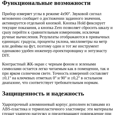
Функциональные возможности
Прибор измеряет углы в режиме 4x90°. Звуковой сигнал
мгновенно сообщает о достижении заданного значения,
активируется отдельной кнопкой. Кнопка Hold фиксирует
текущие показания, а кнопка Zero позволяет сбросить шкалу и
сразу перейти к сравнительным измерениям, исключая
ручные вычисления. Результаты отображаются в привычных
единицах: градусы, проценты уклона, миллиметры на метр
или дюймы на фут, поэтому один и тот же инструмент
одинаково удобен инженеру-проектировщику и энтузиасту
DIY.
Контрастный ЖК-экран с черным фоном и зелеными
символами остается легко читаемым как в помещении, так и
при ярком солнечном свете. Точность измерений составляет
±0,1° на ключевых отметках 0° и 90° и ±0,2° в остальном
диапазоне, что соответствует требовательным нормам.
Защищенность и надежность
Ударопрочный алюминиевый корпус дополнен вставками из
ABS-пластика и термопластичного эластомера: эти материалы
глушат ударную нагрузку и предотвращают повреждение при