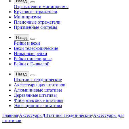
Назад
Отражатели и минипризмы
Круговые отражатели
Минипризмы
Пленочные отражатели
Призменные системы
Назад
Рейки и вехи
Вехи телескопические
Инварные рейки
Рейки нивелирные
Рейки с Е-шкалой
Назад
Штативы геодезические
Аксессуары для штативов
Алюминиевые штативы
Деревянные штативы
Фибергласовые штативы
Элевационные штативы
Главная
/
Аксессуары
/
Штативы геодезические
/
Аксессуары для
штативов