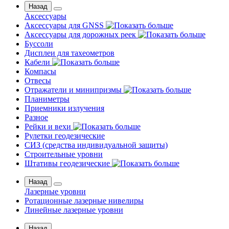
Назад
Аксессуары
Аксессуары для GNSS
Аксессуары для дорожных реек
Буссоли
Дисплеи для тахеометров
Кабели
Компасы
Отвесы
Отражатели и минипризмы
Планиметры
Приемники излучения
Разное
Рейки и вехи
Рулетки геодезические
СИЗ (средства индивидуальной защиты)
Строительные уровни
Штативы геодезические
Назад
Лазерные уровни
Ротационные лазерные нивелиры
Линейные лазерные уровни
Назад