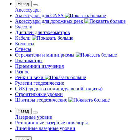
Назад
Аксессуары
Аксессуары для GNSS
Аксессуары для дорожных реек
Буссоли
Дисплеи для тахеометров
Кабели
Компасы
Отвесы
Отражатели и минипризмы
Планиметры
Приемники излучения
Разное
Рейки и вехи
Рулетки геодезические
СИЗ (средства индивидуальной защиты)
Строительные уровни
Штативы геодезические
Назад
Лазерные уровни
Ротационные лазерные нивелиры
Линейные лазерные уровни
Назад