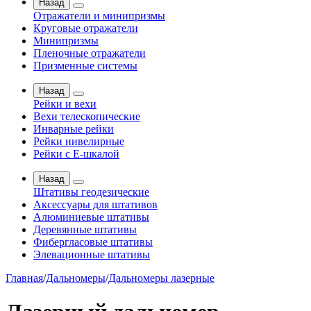
Назад
Отражатели и минипризмы
Круговые отражатели
Минипризмы
Пленочные отражатели
Призменные системы
Назад
Рейки и вехи
Вехи телескопические
Инварные рейки
Рейки нивелирные
Рейки с Е-шкалой
Назад
Штативы геодезические
Аксессуары для штативов
Алюминиевые штативы
Деревянные штативы
Фибергласовые штативы
Элевационные штативы
Главная
/
Дальномеры
/
Дальномеры лазерные