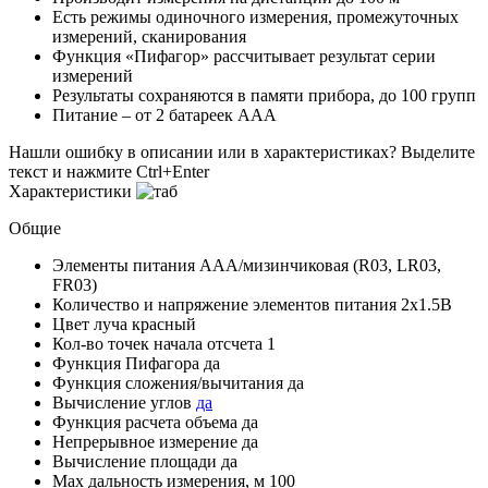
Есть режимы одиночного измерения, промежуточных
измерений, сканирования
Функция «Пифагор» рассчитывает результат серии
измерений
Результаты сохраняются в памяти прибора, до 100 групп
Питание – от 2 батареек ААА
Нашли ошибку в описании или в характеристиках?
Выделите
текст и нажмите Ctrl+Enter
Характеристики
Общие
Элементы питания
AAA/мизинчиковая (R03, LR03,
FR03)
Количество и напряжение элементов питания
2х1.5B
Цвет луча
красный
Кол-во точек начала отсчета
1
Функция Пифагора
да
Функция сложения/вычитания
да
Вычисление углов
да
Функция расчета объема
да
Непрерывное измерение
да
Вычисление площади
да
Мах дальность измерения, м
100