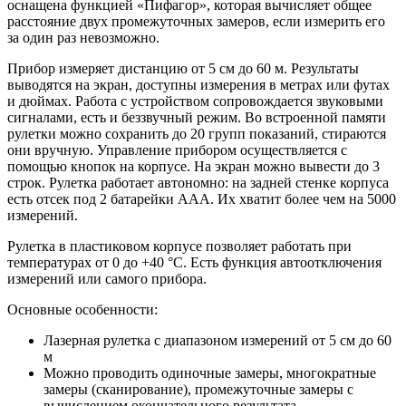
оснащена функцией «Пифагор», которая вычисляет общее
расстояние двух промежуточных замеров, если измерить его
за один раз невозможно.
Прибор измеряет дистанцию от 5 см до 60 м. Результаты
выводятся на экран, доступны измерения в метрах или футах
и дюймах. Работа с устройством сопровождается звуковыми
сигналами, есть и беззвучный режим. Во встроенной памяти
рулетки можно сохранить до 20 групп показаний, стираются
они вручную. Управление прибором осуществляется с
помощью кнопок на корпусе. На экран можно вывести до 3
строк. Рулетка работает автономно: на задней стенке корпуса
есть отсек под 2 батарейки ААА. Их хватит более чем на 5000
измерений.
Рулетка в пластиковом корпусе позволяет работать при
температурах от 0 до +40 °С. Есть функция автоотключения
измерений или самого прибора.
Основные особенности:
Лазерная рулетка с диапазоном измерений от 5 см до 60
м
Можно проводить одиночные замеры, многократные
замеры (сканирование), промежуточные замеры с
вычислением окончательного результата