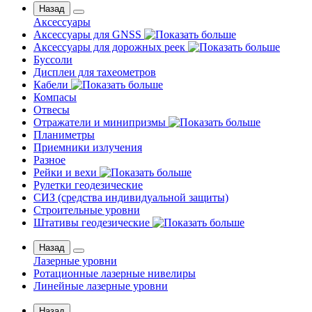
Назад
Аксессуары
Аксессуары для GNSS
Аксессуары для дорожных реек
Буссоли
Дисплеи для тахеометров
Кабели
Компасы
Отвесы
Отражатели и минипризмы
Планиметры
Приемники излучения
Разное
Рейки и вехи
Рулетки геодезические
СИЗ (средства индивидуальной защиты)
Строительные уровни
Штативы геодезические
Назад
Лазерные уровни
Ротационные лазерные нивелиры
Линейные лазерные уровни
Назад