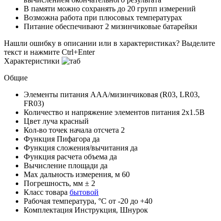
В памяти можно сохранять до 20 групп измерений
Возможна работа при плюсовых температурах
Питание обеспечивают 2 мизинчиковые батарейки
Нашли ошибку в описании или в характеристиках?
Выделите
текст и нажмите Ctrl+Enter
Характеристики
Общие
Элементы питания
AAA/мизинчиковая (R03, LR03,
FR03)
Количество и напряжение элементов питания
2х1.5B
Цвет луча
красный
Кол-во точек начала отсчета
2
Функция Пифагора
да
Функция сложения/вычитания
да
Функция расчета объема
да
Вычисление площади
да
Мах дальность измерения, м
60
Погрешность, мм
± 2
Класс товара
бытовой
Рабочая температура, °С
от -20 до +40
Комплектация
Инструкция, Шнурок