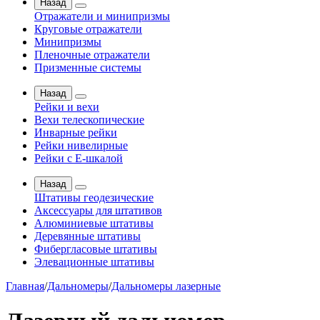
Назад
Отражатели и минипризмы
Круговые отражатели
Минипризмы
Пленочные отражатели
Призменные системы
Назад
Рейки и вехи
Вехи телескопические
Инварные рейки
Рейки нивелирные
Рейки с Е-шкалой
Назад
Штативы геодезические
Аксессуары для штативов
Алюминиевые штативы
Деревянные штативы
Фибергласовые штативы
Элевационные штативы
Главная
/
Дальномеры
/
Дальномеры лазерные