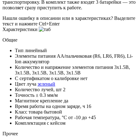
транспортировку. В комплект также входят 3 батарейки — это
позволяет сразу приступить к работе.
Нашли ошибку в описании или в характеристиках?
Выделите
текст и нажмите Ctrl+Enter
Характеристики
Общие
Тип
линейный
Элементы питания
AA/пальчиковая (R6, LR6, FR6), Li-
Ion аккумулятор
Количество и напряжение элементов питания
3х1.5В,
3х1.5В, 3х1.5В, 3х1.5В, 3х1.5В
С сертификатом о калибровке
нет
Цвет луча
зеленый
Количество лучей, шт
2
Точность
± 0.3 мм/м
Магнитное крепление
да
Время работы на одном заряде, ч
16
Класс товара
бытовой
Рабочая температура, °С
от -10 до +45
Комплектация
с кейсом
Прочее