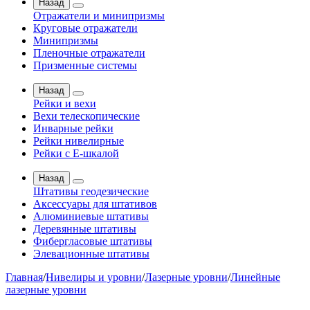
Назад
Отражатели и минипризмы
Круговые отражатели
Минипризмы
Пленочные отражатели
Призменные системы
Назад
Рейки и вехи
Вехи телескопические
Инварные рейки
Рейки нивелирные
Рейки с Е-шкалой
Назад
Штативы геодезические
Аксессуары для штативов
Алюминиевые штативы
Деревянные штативы
Фибергласовые штативы
Элевационные штативы
Главная
/
Нивелиры и уровни
/
Лазерные уровни
/
Линейные
лазерные уровни