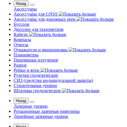
Назад
Аксессуары
Аксессуары для GNSS
Аксессуары для дорожных реек
Буссоли
Дисплеи для тахеометров
Кабели
Компасы
Отвесы
Отражатели и минипризмы
Планиметры
Приемники излучения
Разное
Рейки и вехи
Рулетки геодезические
СИЗ (средства индивидуальной защиты)
Строительные уровни
Штативы геодезические
Назад
Лазерные уровни
Ротационные лазерные нивелиры
Линейные лазерные уровни
Назад