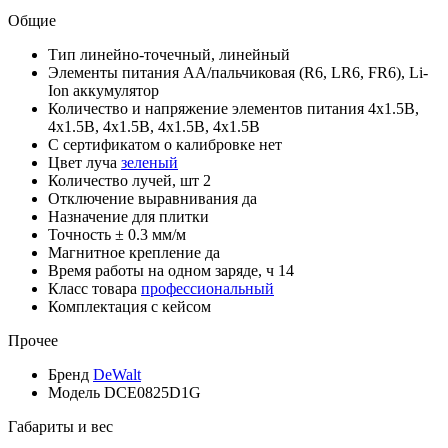
Общие
Тип
линейно-точечный, линейный
Элементы питания
AA/пальчиковая (R6, LR6, FR6), Li-
Ion аккумулятор
Количество и напряжение элементов питания
4х1.5В,
4х1.5В, 4х1.5В, 4х1.5В, 4х1.5В
С сертификатом о калибровке
нет
Цвет луча
зеленый
Количество лучей, шт
2
Отключение выравнивания
да
Назначение
для плитки
Точность
± 0.3 мм/м
Магнитное крепление
да
Время работы на одном заряде, ч
14
Класс товара
профессиональный
Комплектация
с кейсом
Прочее
Бренд
DeWalt
Модель
DCE0825D1G
Габариты и вес