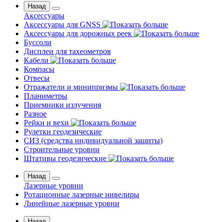
Назад
Аксессуары
Аксессуары для GNSS
Аксессуары для дорожных реек
Буссоли
Дисплеи для тахеометров
Кабели
Компасы
Отвесы
Отражатели и минипризмы
Планиметры
Приемники излучения
Разное
Рейки и вехи
Рулетки геодезические
СИЗ (средства индивидуальной защиты)
Строительные уровни
Штативы геодезические
Назад
Лазерные уровни
Ротационные лазерные нивелиры
Линейные лазерные уровни
Назад