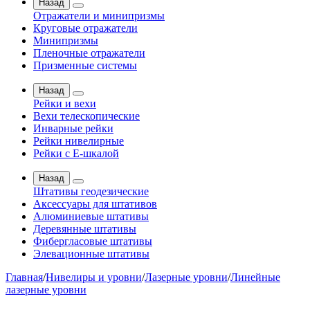
Назад
Отражатели и минипризмы
Круговые отражатели
Минипризмы
Пленочные отражатели
Призменные системы
Назад
Рейки и вехи
Вехи телескопические
Инварные рейки
Рейки нивелирные
Рейки с Е-шкалой
Назад
Штативы геодезические
Аксессуары для штативов
Алюминиевые штативы
Деревянные штативы
Фибергласовые штативы
Элевационные штативы
Главная
/
Нивелиры и уровни
/
Лазерные уровни
/
Линейные
лазерные уровни