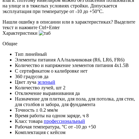
влаги. Поэтому нивелиром можно без опасений пользоваться
на улице и в тяжелых условиях стройки. Допускается
эксплуатация при температуре от -10 до +50°С.
Нашли ошибку в описании или в характеристиках?
Выделите
текст и нажмите Ctrl+Enter
Характеристики
Общие
Тип
линейный
Элементы питания
AA/пальчиковая (R6, LR6, FR6)
Количество и напряжение элементов питания
4х1.5В
С сертификатом о калибровке
нет
360 градусов
да
Цвет луча
зеленый
Количество лучей, шт
2
Отключение выравнивания
да
Назначение
для плитки, для пола, для потолка, для стен,
для столбов и забора, для фундамента
Точность
± 0.2 мм/м
Время работы на одном заряде, ч
8
Класс товара
профессиональный
Рабочая температура, °С
от -10 до +50
Комплектация
с кейсом