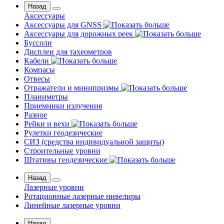
Назад
Аксессуары
Аксессуары для GNSS
Аксессуары для дорожных реек
Буссоли
Дисплеи для тахеометров
Кабели
Компасы
Отвесы
Отражатели и минипризмы
Планиметры
Приемники излучения
Разное
Рейки и вехи
Рулетки геодезические
СИЗ (средства индивидуальной защиты)
Строительные уровни
Штативы геодезические
Назад
Лазерные уровни
Ротационные лазерные нивелиры
Линейные лазерные уровни
Назад