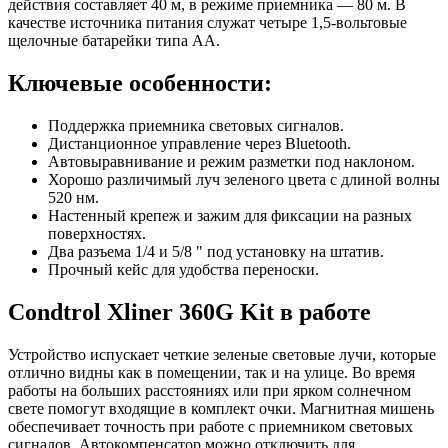
действия составляет 40 м, в режиме приемника — 80 м. В
качестве источника питания служат четыре 1,5-вольтовые
щелочные батарейки типа АА.
Ключевые особенности:
Поддержка приемника световых сигналов.
Дистанционное управление через Bluetooth.
Автовыравнивание и режим разметки под наклоном.
Хорошо различимый луч зеленого цвета с длиной волны
520 нм.
Настенный крепеж и зажим для фиксации на разных
поверхностях.
Два разъема 1/4 и 5/8 " под установку на штатив.
Прочный кейс для удобства переноски.
Condtrol Xliner 360G Kit в работе
Устройство испускает четкие зеленые световые лучи, которые
отлично видны как в помещении, так и на улице. Во время
работы на больших расстояниях или при ярком солнечном
свете помогут входящие в комплект очки. Магнитная мишень
обеспечивает точность при работе с приемником световых
сигналов. Автокомпенсатор можно отключить для