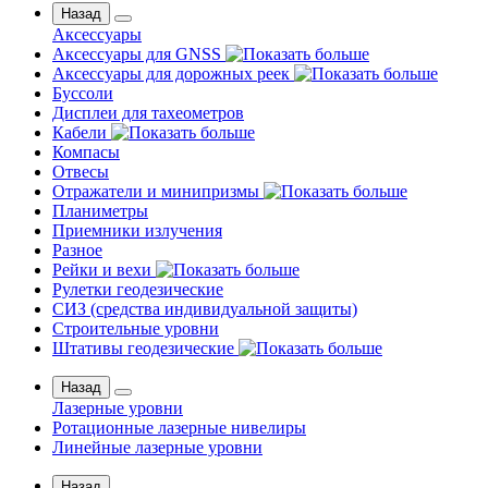
Назад
Аксессуары
Аксессуары для GNSS
Аксессуары для дорожных реек
Буссоли
Дисплеи для тахеометров
Кабели
Компасы
Отвесы
Отражатели и минипризмы
Планиметры
Приемники излучения
Разное
Рейки и вехи
Рулетки геодезические
СИЗ (средства индивидуальной защиты)
Строительные уровни
Штативы геодезические
Назад
Лазерные уровни
Ротационные лазерные нивелиры
Линейные лазерные уровни
Назад