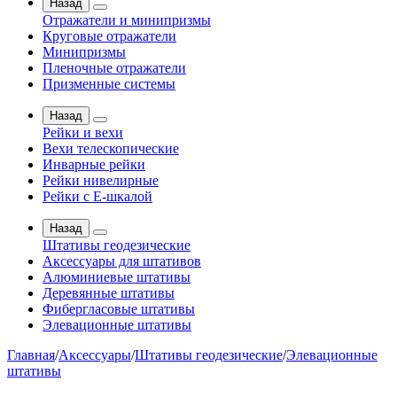
Назад
Отражатели и минипризмы
Круговые отражатели
Минипризмы
Пленочные отражатели
Призменные системы
Назад
Рейки и вехи
Вехи телескопические
Инварные рейки
Рейки нивелирные
Рейки с Е-шкалой
Назад
Штативы геодезические
Аксессуары для штативов
Алюминиевые штативы
Деревянные штативы
Фибергласовые штативы
Элевационные штативы
Главная
/
Аксессуары
/
Штативы геодезические
/
Элевационные
штативы