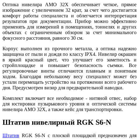
Оптика нивелира AMO 32X обеспечивает четкое, прямое
изображение с увеличением 32 крат, за счет чего достигается
комфорт работы специалиста и облегчается интерпретация
результатов при документации. Прибор можно эффективно
применять для измерений в помещениях, тоннелях и других
объектах с ограниченным обзором за счет минимального
фокусного расстояния, равного 30 см.
Корпус выполнен из прочного металла, а оптика надежно
защищена от пыли и дождя по классу IPХ4. Нивелир окрашен
в яркий красный цвет, что улучшает его заметность и
стройплощадке и повышает безопасность съемки. Все
регулировочные винты отличаются плавным и понятным
ходом. Благодаря небольшому весу специалист может без
устали перемещать устройство на протяжении всего рабочего
дня. Предусмотрен визир для предварительной наводки.
Комплект включает все необходимое - нитяной отвес, набор
для юстировки пузырькового уровня и оптической системы
нивелира AMO 32X, а также кейс для транспортировки.
Штатив нивелирный RGK S6-N
Штатив
RGK S6-N с плоской площадкой предназначен для