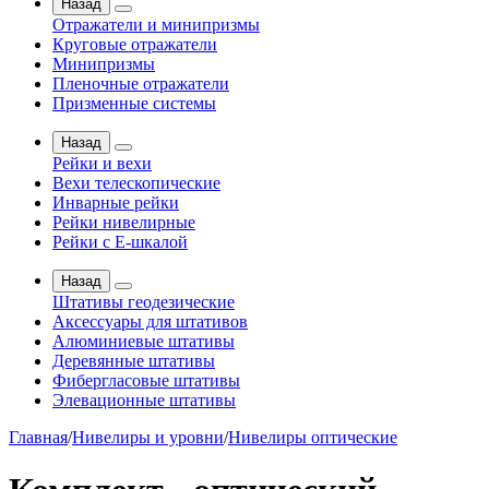
Назад
Отражатели и минипризмы
Круговые отражатели
Минипризмы
Пленочные отражатели
Призменные системы
Назад
Рейки и вехи
Вехи телескопические
Инварные рейки
Рейки нивелирные
Рейки с Е-шкалой
Назад
Штативы геодезические
Аксессуары для штативов
Алюминиевые штативы
Деревянные штативы
Фибергласовые штативы
Элевационные штативы
Главная
/
Нивелиры и уровни
/
Нивелиры оптические