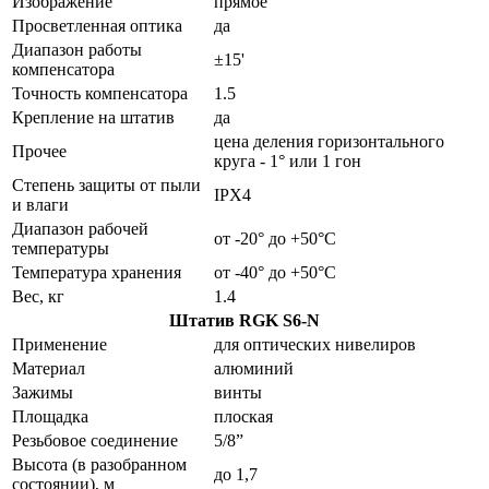
Изображение
прямое
Просветленная оптика
да
Диапазон работы
±15'
компенсатора
Точность компенсатора
1.5
Крепление на штатив
да
цена деления горизонтального
Прочее
круга - 1° или 1 гон
Степень защиты от пыли
IPX4
и влаги
Диапазон рабочей
от -20° до +50°С
температуры
Температура хранения
от -40° до +50°С
Вес, кг
1.4
Штатив RGK S6-N
Применение
для оптических нивелиров
Материал
алюминий
Зажимы
винты
Площадка
плоская
Резьбовое соединение
5/8”
Высота (в разобранном
до 1,7
состоянии), м