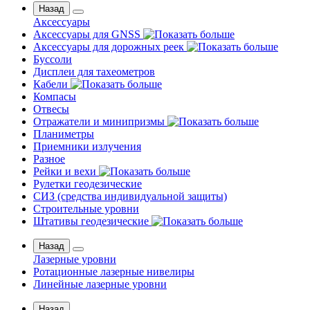
Назад
Аксессуары
Аксессуары для GNSS
Аксессуары для дорожных реек
Буссоли
Дисплеи для тахеометров
Кабели
Компасы
Отвесы
Отражатели и минипризмы
Планиметры
Приемники излучения
Разное
Рейки и вехи
Рулетки геодезические
СИЗ (средства индивидуальной защиты)
Строительные уровни
Штативы геодезические
Назад
Лазерные уровни
Ротационные лазерные нивелиры
Линейные лазерные уровни
Назад