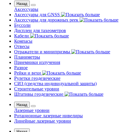
Назад
Аксессуары
Аксессуары для GNSS
Аксессуары для дорожных реек
Буссоли
Дисплеи для тахеометров
Кабели
Компасы
Отвесы
Отражатели и минипризмы
Планиметры
Приемники излучения
Разное
Рейки и вехи
Рулетки геодезические
СИЗ (средства индивидуальной защиты)
Строительные уровни
Штативы геодезические
Назад
Лазерные уровни
Ротационные лазерные нивелиры
Линейные лазерные уровни
Назад