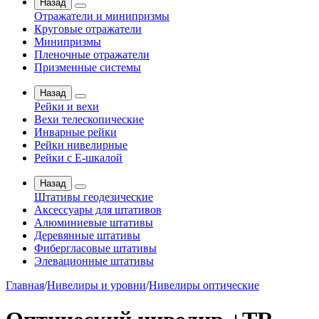
Назад
Отражатели и минипризмы
Круговые отражатели
Минипризмы
Пленочные отражатели
Призменные системы
Назад
Рейки и вехи
Вехи телескопические
Инварные рейки
Рейки нивелирные
Рейки с Е-шкалой
Назад
Штативы геодезические
Аксессуары для штативов
Алюминиевые штативы
Деревянные штативы
Фибергласовые штативы
Элевационные штативы
Главная
/
Нивелиры и уровни
/
Нивелиры оптические