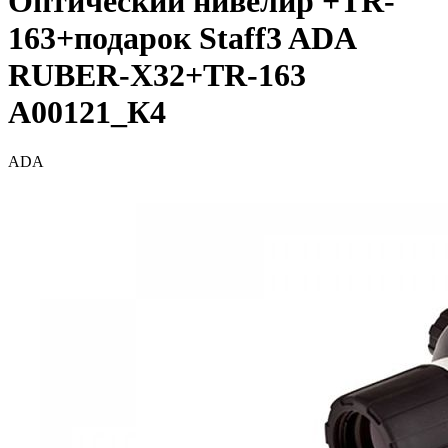
Оптический нивелир +TR-
163+подарок Staff3 ADA
RUBER-X32+TR-163
A00121_К4
ADA