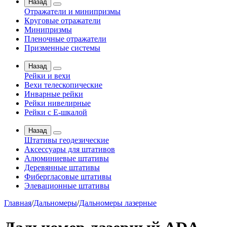
Назад
Отражатели и минипризмы
Круговые отражатели
Минипризмы
Пленочные отражатели
Призменные системы
Назад
Рейки и вехи
Вехи телескопические
Инварные рейки
Рейки нивелирные
Рейки с Е-шкалой
Назад
Штативы геодезические
Аксессуары для штативов
Алюминиевые штативы
Деревянные штативы
Фибергласовые штативы
Элевационные штативы
Главная
/
Дальномеры
/
Дальномеры лазерные