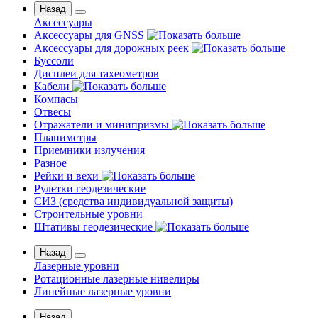
Назад
Аксессуары
Аксессуары для GNSS
Аксессуары для дорожных реек
Буссоли
Дисплеи для тахеометров
Кабели
Компасы
Отвесы
Отражатели и минипризмы
Планиметры
Приемники излучения
Разное
Рейки и вехи
Рулетки геодезические
СИЗ (средства индивидуальной защиты)
Строительные уровни
Штативы геодезические
Назад
Лазерные уровни
Ротационные лазерные нивелиры
Линейные лазерные уровни
Назад