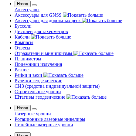
Назад
Аксессуары
Аксессуары для GNSS
Аксессуары для дорожных реек
Буссоли
Дисплеи для тахеометров
Кабели
Компасы
Отвесы
Отражатели и минипризмы
Планиметры
Приемники излучения
Разное
Рейки и вехи
Рулетки геодезические
СИЗ (средства индивидуальной защиты)
Строительные уровни
Штативы геодезические
Назад
Лазерные уровни
Ротационные лазерные нивелиры
Линейные лазерные уровни
Назад