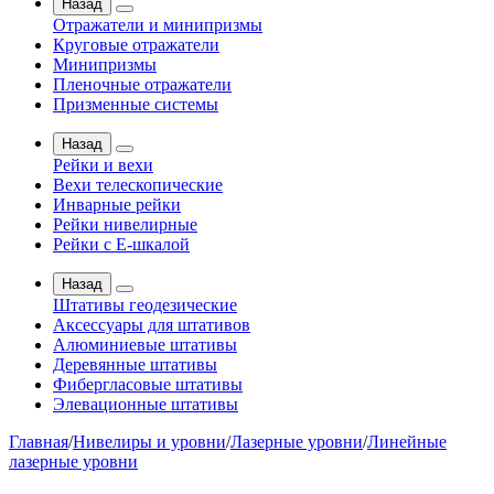
Назад
Отражатели и минипризмы
Круговые отражатели
Минипризмы
Пленочные отражатели
Призменные системы
Назад
Рейки и вехи
Вехи телескопические
Инварные рейки
Рейки нивелирные
Рейки с Е-шкалой
Назад
Штативы геодезические
Аксессуары для штативов
Алюминиевые штативы
Деревянные штативы
Фибергласовые штативы
Элевационные штативы
Главная
/
Нивелиры и уровни
/
Лазерные уровни
/
Линейные
лазерные уровни