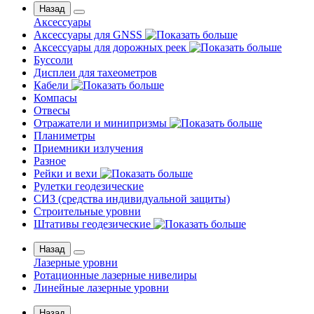
Назад
Аксессуары
Аксессуары для GNSS
Аксессуары для дорожных реек
Буссоли
Дисплеи для тахеометров
Кабели
Компасы
Отвесы
Отражатели и минипризмы
Планиметры
Приемники излучения
Разное
Рейки и вехи
Рулетки геодезические
СИЗ (средства индивидуальной защиты)
Строительные уровни
Штативы геодезические
Назад
Лазерные уровни
Ротационные лазерные нивелиры
Линейные лазерные уровни
Назад