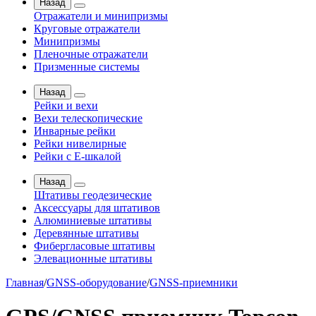
Назад
Отражатели и минипризмы
Круговые отражатели
Минипризмы
Пленочные отражатели
Призменные системы
Назад
Рейки и вехи
Вехи телескопические
Инварные рейки
Рейки нивелирные
Рейки с Е-шкалой
Назад
Штативы геодезические
Аксессуары для штативов
Алюминиевые штативы
Деревянные штативы
Фибергласовые штативы
Элевационные штативы
Главная
/
GNSS-оборудование
/
GNSS-приемники