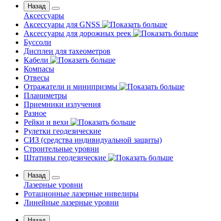
Назад
Аксессуары
Аксессуары для GNSS
Аксессуары для дорожных реек
Буссоли
Дисплеи для тахеометров
Кабели
Компасы
Отвесы
Отражатели и минипризмы
Планиметры
Приемники излучения
Разное
Рейки и вехи
Рулетки геодезические
СИЗ (средства индивидуальной защиты)
Строительные уровни
Штативы геодезические
Назад
Лазерные уровни
Ротационные лазерные нивелиры
Линейные лазерные уровни
Назад