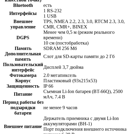
Bluetooth
есть
1 RS-232
Интерфейсы
1 USB
Внешнее
TPS, NMEA 2.2, 2.3, 3.0, RTCM 2.3, 3.0,
управление
CMR, CMR+, BINEX
Менее чем 0,5 м (режим реального
DGPS
времени)
10 см (постобработка)
Память
SDRAM 256 Мб
Дополнительная
Слот для SD-карты памяти до 2 Гб
память
Пользовательский
Дисплей 3,7 дюйма
интерфейс
Фотокамера
2.0 мегапиксель
Корпус
Пластиковый (93х215х53)
Защищенность
IP 66
Съемная Li-Ion батарея (BT-66Q), 2500
Питание
мАч, 7.4 В
Период работы без
подзарядки
не менее 9 часов
батареи
Держатель приемника с двумя Li-Ion
аккумуляторами (BH-1)
Внешнее питание
Порт подключения внешнего источника