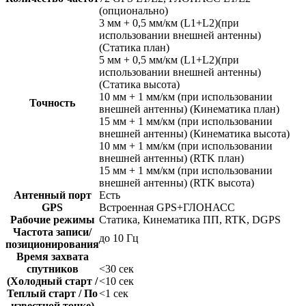
(опционально)
3 мм + 0,5 мм/км (L1+L2)(при
использовании внешней антенны)
(Статика план)
5 мм + 0,5 мм/км (L1+L2)(при
использовании внешней антенны)
(Статика высота)
10 мм + 1 мм/км (при использовании
Точность
внешней антенны) (Кинематика план)
15 мм + 1 мм/км (при использовании
внешней антенны) (Кинематика высота)
10 мм + 1 мм/км (при использовании
внешней антенны) (RTK план)
15 мм + 1 мм/км (при использовании
внешней антенны) (RTK высота)
Антенный порт
Есть
GPS
Встроенная GPS+ГЛОНАСС
Рабочие режимы
Статика, Кинематика ПП, RTK, DGPS
Частота записи/
до 10 Гц
позиционирования
Время захвата
спутников
<30 сек
(Холодный старт /
<10 сек
Теплый старт / По
<1 сек
известной точке)