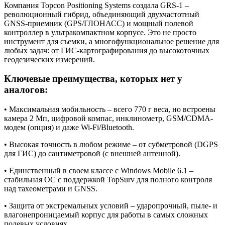
Компания Topcon Positioning Systems создала GRS-1 –
революционный гибрид, объединяющий двухчастотный
GNSS-приемник (GPS/ГЛОНАСС) и мощный полевой
контроллер в ультракомпактном корпусе. Это не просто
инструмент для съемки, а многофункциональное решение для
любых задач: от ГИС-картографирования до высокоточных
геодезических измерений.
Ключевые преимущества, которых нет у
аналогов:
• Максимальная мобильность – всего 770 г веса, но встроены
камера 2 Мп, цифровой компас, инклинометр, GSM/CDMA-
модем (опция) и даже Wi-Fi/Bluetooth.
• Высокая точность в любом режиме – от субметровой (DGPS
для ГИС) до сантиметровой (с внешней антенной).
• Единственный в своем классе с Windows Mobile 6.1 –
стабильная ОС с поддержкой TopSurv для полного контроля
над тахеометрами и GNSS.
• Защита от экстремальных условий – ударопрочный, пыле- и
влагонепроницаемый корпус для работы в самых сложных
полевых условиях.