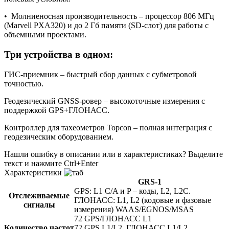
•
Молниеносная производительность – процессор 806 МГц
(Marvell PXA320) и до 2 Гб памяти (SD-слот) для работы с
объемными проектами.
Три устройства в одном:
ГИС-приемник – быстрый сбор данных с субметровой
точностью.
Геодезический GNSS-ровер – высокоточные измерения с
поддержкой GPS+ГЛОНАСС.
Контроллер для тахеометров Topcon – полная интеграция с
геодезическим оборудованием.
Нашли ошибку в описании или в характеристиках?
Выделите
текст и нажмите Ctrl+Enter
Характеристики
GRS-1
GPS: L1 C/A и P – коды, L2, L2C.
Отслеживаемые
ГЛОНАСС: L1, L2 (кодовые и фазовые
сигналы
измерения) WAAS/EGNOS/MSAS
72 GPS/ГЛОНАСС L1
Количество частот
72 GPS L1/L2, ГЛОНАСС L1/L2