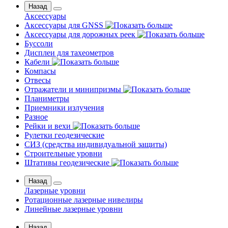
Назад
Аксессуары
Аксессуары для GNSS
Аксессуары для дорожных реек
Буссоли
Дисплеи для тахеометров
Кабели
Компасы
Отвесы
Отражатели и минипризмы
Планиметры
Приемники излучения
Разное
Рейки и вехи
Рулетки геодезические
СИЗ (средства индивидуальной защиты)
Строительные уровни
Штативы геодезические
Назад
Лазерные уровни
Ротационные лазерные нивелиры
Линейные лазерные уровни
Назад