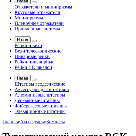
Назад
Отражатели и минипризмы
Круговые отражатели
Минипризмы
Пленочные отражатели
Призменные системы
Назад
Рейки и вехи
Вехи телескопические
Инварные рейки
Рейки нивелирные
Рейки с Е-шкалой
Назад
Штативы геодезические
Аксессуары для штативов
Алюминиевые штативы
Деревянные штативы
Фибергласовые штативы
Элевационные штативы
Главная
/
Аксессуары
/
Компасы