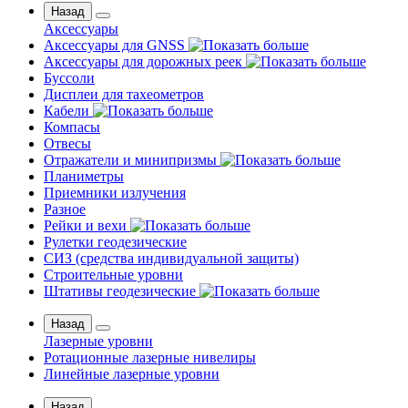
Назад
Аксессуары
Аксессуары для GNSS
Аксессуары для дорожных реек
Буссоли
Дисплеи для тахеометров
Кабели
Компасы
Отвесы
Отражатели и минипризмы
Планиметры
Приемники излучения
Разное
Рейки и вехи
Рулетки геодезические
СИЗ (средства индивидуальной защиты)
Строительные уровни
Штативы геодезические
Назад
Лазерные уровни
Ротационные лазерные нивелиры
Линейные лазерные уровни
Назад