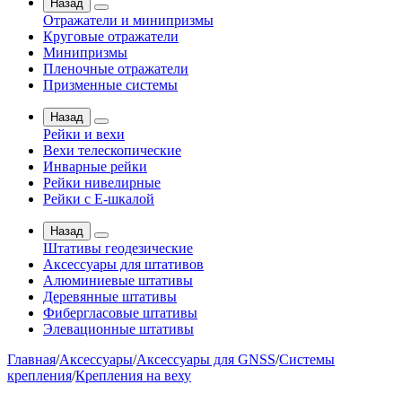
Назад
Отражатели и минипризмы
Круговые отражатели
Минипризмы
Пленочные отражатели
Призменные системы
Назад
Рейки и вехи
Вехи телескопические
Инварные рейки
Рейки нивелирные
Рейки с Е-шкалой
Назад
Штативы геодезические
Аксессуары для штативов
Алюминиевые штативы
Деревянные штативы
Фибергласовые штативы
Элевационные штативы
Главная
/
Аксессуары
/
Аксессуары для GNSS
/
Системы
крепления
/
Крепления на веху