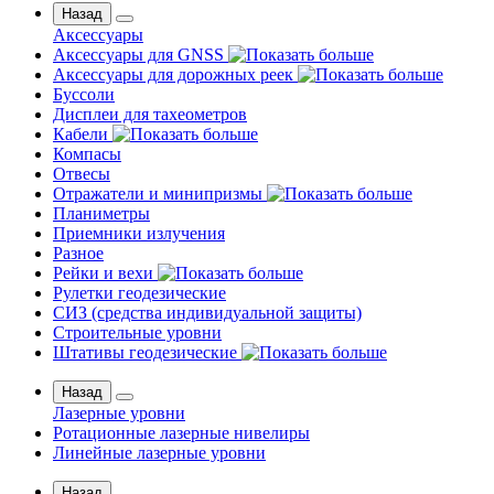
Назад
Аксессуары
Аксессуары для GNSS
Аксессуары для дорожных реек
Буссоли
Дисплеи для тахеометров
Кабели
Компасы
Отвесы
Отражатели и минипризмы
Планиметры
Приемники излучения
Разное
Рейки и вехи
Рулетки геодезические
СИЗ (средства индивидуальной защиты)
Строительные уровни
Штативы геодезические
Назад
Лазерные уровни
Ротационные лазерные нивелиры
Линейные лазерные уровни
Назад