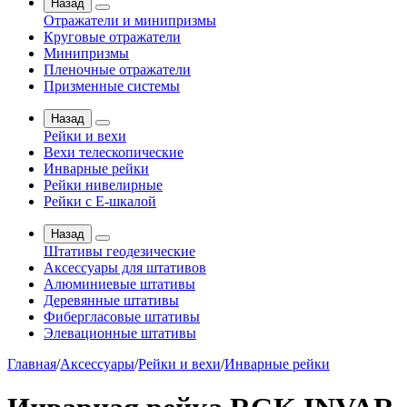
Назад
Отражатели и минипризмы
Круговые отражатели
Минипризмы
Пленочные отражатели
Призменные системы
Назад
Рейки и вехи
Вехи телескопические
Инварные рейки
Рейки нивелирные
Рейки с Е-шкалой
Назад
Штативы геодезические
Аксессуары для штативов
Алюминиевые штативы
Деревянные штативы
Фибергласовые штативы
Элевационные штативы
Главная
/
Аксессуары
/
Рейки и вехи
/
Инварные рейки