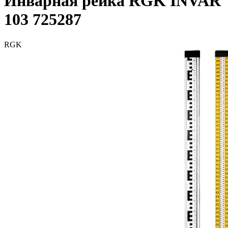
Инварная рейка RGK INVAR
103 725287
RGK