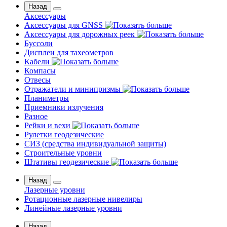
Назад
Аксессуары
Аксессуары для GNSS
Аксессуары для дорожных реек
Буссоли
Дисплеи для тахеометров
Кабели
Компасы
Отвесы
Отражатели и минипризмы
Планиметры
Приемники излучения
Разное
Рейки и вехи
Рулетки геодезические
СИЗ (средства индивидуальной защиты)
Строительные уровни
Штативы геодезические
Назад
Лазерные уровни
Ротационные лазерные нивелиры
Линейные лазерные уровни
Назад