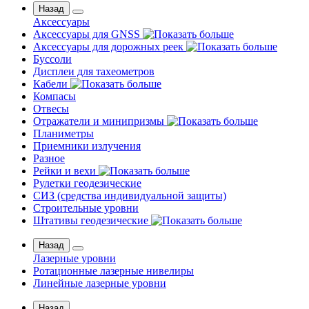
Назад
Аксессуары
Аксессуары для GNSS
Аксессуары для дорожных реек
Буссоли
Дисплеи для тахеометров
Кабели
Компасы
Отвесы
Отражатели и минипризмы
Планиметры
Приемники излучения
Разное
Рейки и вехи
Рулетки геодезические
СИЗ (средства индивидуальной защиты)
Строительные уровни
Штативы геодезические
Назад
Лазерные уровни
Ротационные лазерные нивелиры
Линейные лазерные уровни
Назад