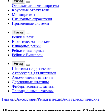
Назад
Отражатели и минипризмы
Круговые отражатели
Минипризмы
Пленочные отражатели
Призменные системы
Назад
Рейки и вехи
Вехи телескопические
Инварные рейки
Рейки нивелирные
Рейки с Е-шкалой
Назад
Штативы геодезические
Аксессуары для штативов
Алюминиевые штативы
Деревянные штативы
Фибергласовые штативы
Элевационные штативы
Главная
/
Аксессуары
/
Рейки и вехи
/
Вехи телескопические