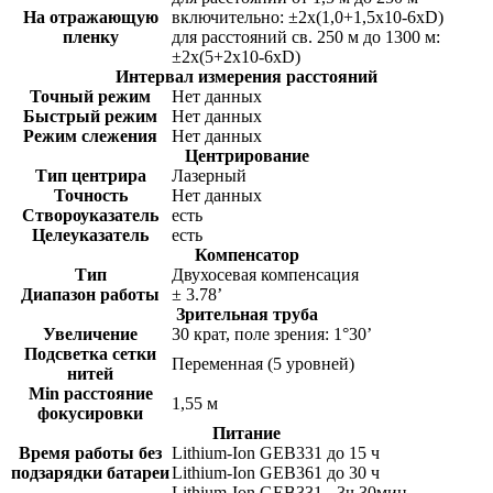
На отражающую
включительно: ±2x(1,0+1,5x10-6xD)
пленку
для расстояний св. 250 м до 1300 м:
±2x(5+2x10-6xD)
Интервал измерения расстояний
Точный режим
Нет данных
Быстрый режим
Нет данных
Режим слежения
Нет данных
Центрирование
Тип центрира
Лазерный
Точность
Нет данных
Створоуказатель
есть
Целеуказатель
есть
Компенсатор
Тип
Двухосевая компенсация
Диапазон работы
± 3.78’
Зрительная труба
Увеличение
30 крат, поле зрения: 1°30’
Подсветка сетки
Переменная (5 уровней)
нитей
Min расстояние
1,55 м
фокусировки
Питание
Время работы без
Lithium-Ion GEB331 до 15 ч
подзарядки батареи
Lithium-Ion GEB361 до 30 ч
Lithium-Ion GEB331 - 3ч 30мин