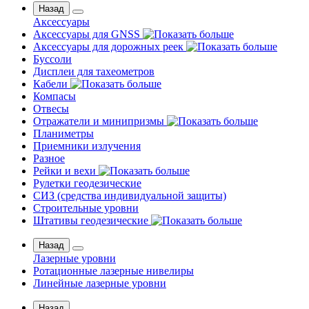
Назад
Аксессуары
Аксессуары для GNSS
Аксессуары для дорожных реек
Буссоли
Дисплеи для тахеометров
Кабели
Компасы
Отвесы
Отражатели и минипризмы
Планиметры
Приемники излучения
Разное
Рейки и вехи
Рулетки геодезические
СИЗ (средства индивидуальной защиты)
Строительные уровни
Штативы геодезические
Назад
Лазерные уровни
Ротационные лазерные нивелиры
Линейные лазерные уровни
Назад