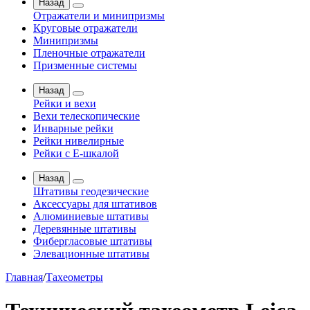
Назад
Отражатели и минипризмы
Круговые отражатели
Минипризмы
Пленочные отражатели
Призменные системы
Назад
Рейки и вехи
Вехи телескопические
Инварные рейки
Рейки нивелирные
Рейки с Е-шкалой
Назад
Штативы геодезические
Аксессуары для штативов
Алюминиевые штативы
Деревянные штативы
Фибергласовые штативы
Элевационные штативы
Главная
/
Тахеометры