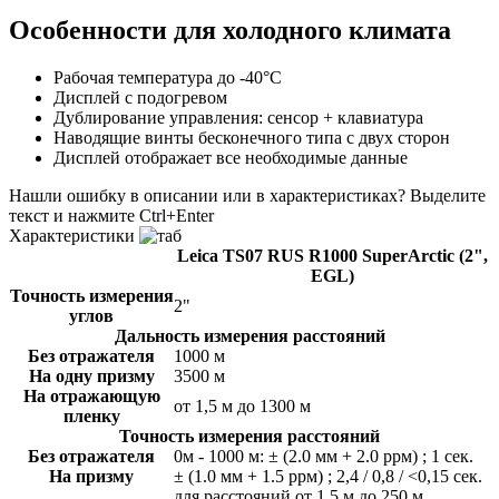
Особенности для холодного климата
Рабочая температура до -40°C
Дисплей с подогревом
Дублирование управления: сенсор + клавиатура
Наводящие винты бесконечного типа с двух сторон
Дисплей отображает все необходимые данные
Нашли ошибку в описании или в характеристиках?
Выделите
текст и нажмите Ctrl+Enter
Характеристики
Leica TS07 RUS R1000 SuperArctic (2",
EGL)
Точность измерения
2"
углов
Дальность измерения расстояний
Без отражателя
1000 м
На одну призму
3500 м
На отражающую
от 1,5 м до 1300 м
пленку
Точность измерения расстояний
Без отражателя
0м - 1000 м: ± (2.0 мм + 2.0 ррм) ; 1 сек.
На призму
± (1.0 мм + 1.5 ррм) ; 2,4 / 0,8 / <0,15 сек.
для расстояний от 1,5 м до 250 м