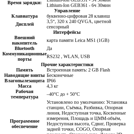
Время зарядки:
Lithium-Ion GEB361 - 6ч 30мин
Управление
Клавиатура
буквенно-цифровая 28 клавиш
3,5“, 320 x 240 QVGA, цветной
Дисплей
сенсорный
Интерфейсы
Внешний
карта памяти Leica MS1 (1GB)
накопитель
Bluetooth
Да
Коммуникационные
RS232 , WLAN, USB
порты
Прочие характеристики
Память
Встроенная память: 2 GB Flash
Наводящие винты
Бесконечные
Влагопылезащита
IP66
Масса
4,3 кг
Рабочая
–40°C до + 50°C
температура
Установлено по умолчанию: Установка
станции, Съёмка, Разбивка, Опорная
линия, Недоступная точка, Косвенные
измерения, Площадь и ЦММ-объём,
Программное
Недоступная высота, Сдвиг, Проверка
обеспечение
задней точки, COGO, Опорная