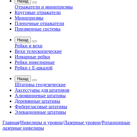
Назад
Отражатели и минипризмы
Круговые отражатели
Минипризмы
Пленочные отражатели
Призменные системы
Назад
Рейки и вехи
Вехи телескопические
Инварные рейки
Рейки нивелирные
Рейки с Е-шкалой
Назад
Штативы геодезические
Аксессуары для штативов
Алюминиевые штативы
Деревянные штативы
Фибергласовые штативы
Элевационные штативы
Главная
/
Нивелиры и уровни
/
Лазерные уровни
/
Ротационные
лазерные нивелиры