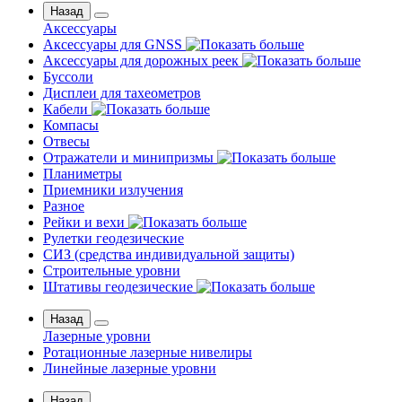
Назад
Аксессуары
Аксессуары для GNSS
Аксессуары для дорожных реек
Буссоли
Дисплеи для тахеометров
Кабели
Компасы
Отвесы
Отражатели и минипризмы
Планиметры
Приемники излучения
Разное
Рейки и вехи
Рулетки геодезические
СИЗ (средства индивидуальной защиты)
Строительные уровни
Штативы геодезические
Назад
Лазерные уровни
Ротационные лазерные нивелиры
Линейные лазерные уровни
Назад