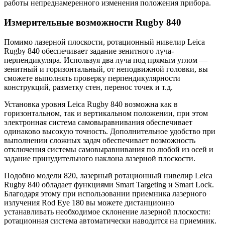
работы непреднамеренного изменения положения прибора.
Измерительные возможности Rugby 840
Помимо лазерной плоскости, ротационный нивелир Leica
Rugby 840 обеспечивает задание зенитного луча-
перпендикуляра. Используя два луча под прямым углом —
зенитный и горизонтальный, от неподвижной головки, вы
сможете выполнять проверку перпендикулярности
конструкций, разметку стен, перенос точек и т.д.
Установка уровня Leica Rugby 840 возможна как в
горизонтальном, так и вертикальном положении, при этом
электронная система самовыравнивания обеспечивает
одинаково высокую точность. Дополнительное удобство при
выполнении сложных задач обеспечивает возможность
отключения системы самовыравнивания по любой из осей и
задание принудительного наклона лазерной плоскости.
Подобно модели 820, лазерный ротационный нивелир Leica
Rugby 840 обладает функциями Smart Targeting и Smart Lock.
Благодаря этому при использовании приемника лазерного
излучения Rod Eye 180 вы можете дистанционно
устанавливать необходимое склонение лазерной плоскости:
ротационная система автоматически наводится на приемник.